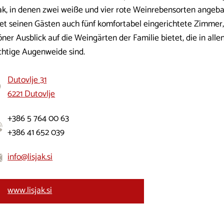
jak, in denen zwei weiße und vier rote Weinrebensorten angeb
tet seinen Gästen auch fünf komfortabel eingerichtete Zimmer,
ner Ausblick auf die Weingärten der Familie bietet, die in alle
chtige Augenweide sind.
Dutovlje 31
6221 Dutovlje
+386 5 764 00 63
+386 41 652 039
info@lisjak.si
www.lisjak.si