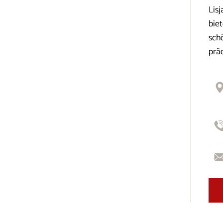
Lis
bie
schö
prä