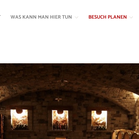
Zum
Zur
Inhalt
Navigation
T
WAS KANN MAN HIER TUN
BESUCH PLANEN
springen
springen