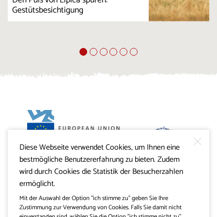
Den Puls von Lipica spüren:
Gestütsbesichtigung
Diese Webseite verwendet Cookies, um Ihnen eine
Projekt Visitkras. Die Investition wird von der Republik
bestmögliche Benutzererfahrung zu bieten. Zudem
Slowenien und von der Europäischen Union aus dem
Europäischen Fonds für regionale Entwicklung
wird durch Cookies die Statistik der Besucherzahlen
mitfinanziert.
ermöglicht.
Mit der Auswahl der Option "ich stimme zu" geben Sie Ihre
Zustimmung zur Verwendung von Cookies. Falls Sie damit nicht
einverstanden sind, wählen Sie die Option "ich stimme nicht zu".