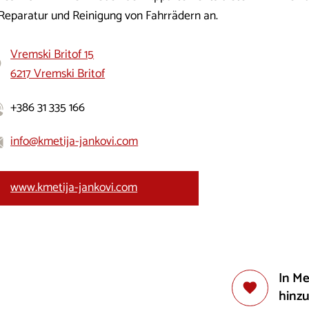
 Reparatur und Reinigung von Fahrrädern an.
Vremski Britof 15
6217 Vremski Britof
+386 31 335 166
info@kmetija-jankovi.com
www.kmetija-jankovi.com
In M
hinz