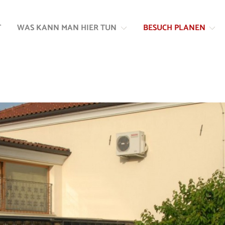
Zum
Zur
Inhalt
Navigation
T
WAS KANN MAN HIER TUN
BESUCH PLANEN
springen
springen