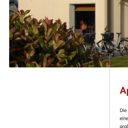
A
Die
ein
gro