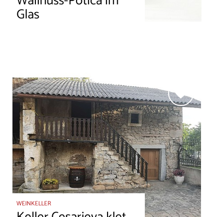
Wallnuss-Potica im
Glas
WEINKELLER