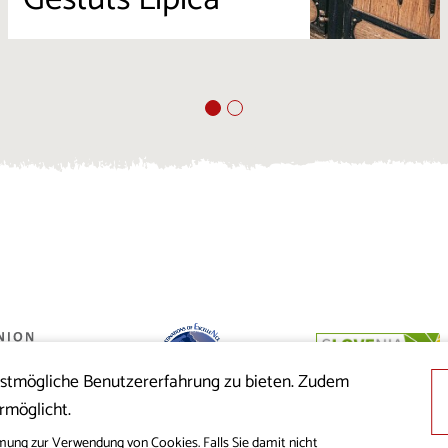
estmögliche Benutzererfahrung zu bieten. Zudem
 der Republik
rmöglicht.
nion aus dem
cklung
mung zur Verwendung von Cookies. Falls Sie damit nicht