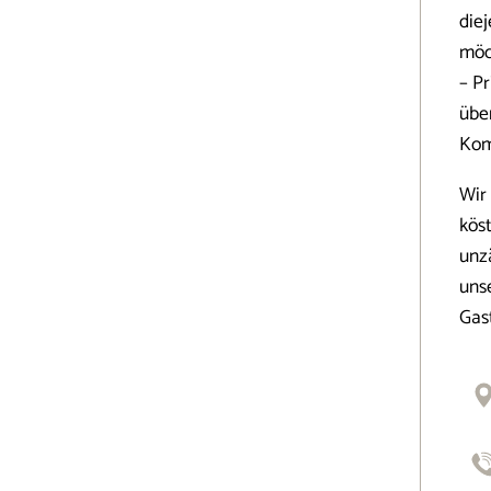
die
möc
– P
übe
Kom
Wir
kös
unzä
uns
Gas