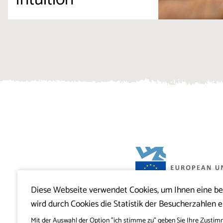
Diese Webseite verwendet Cookies, um Ihnen eine b
Projekt Visitkras. Die Investition wird von
wird durch Cookies die Statistik der Besucherzahlen e
Slowenien und von der Europäischen U
Europäischen Fonds für regionale Entwi
mitfinanziert.
Mit der Auswahl der Option "ich stimme zu" geben Sie Ihre Zustim