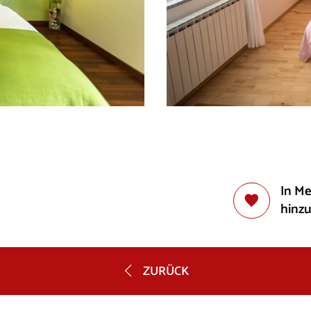
In M
hinz
ZURÜCK