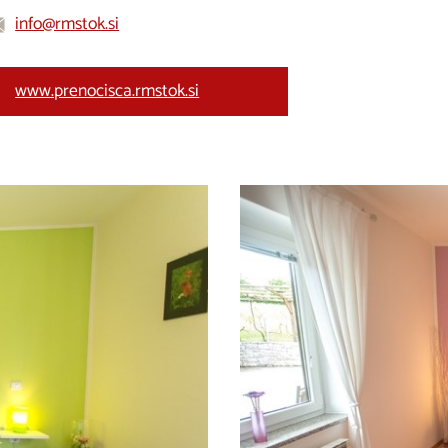
info@rmstok.si
www.prenocisca.rmstok.si