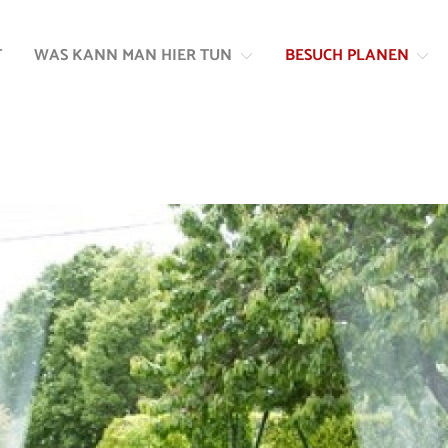
Zum
Zur
Inhalt
Navigation
T
WAS KANN MAN HIER TUN
BESUCH PLANEN
springen
springen