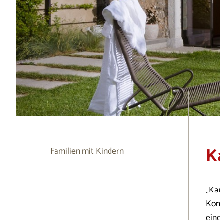
K
Familien mit Kindern
„Kam
Kom
ein