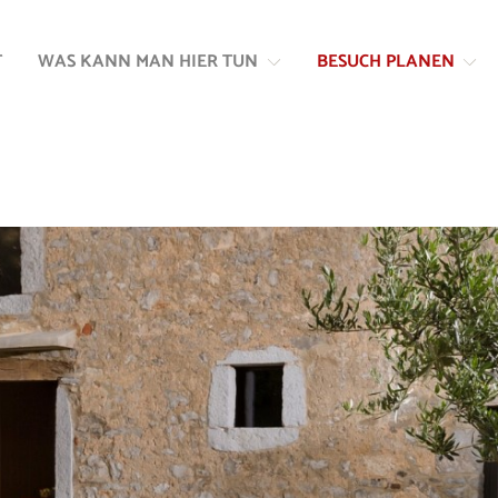
Zum
Zur
Inhalt
Navigation
T
WAS KANN MAN HIER TUN
BESUCH PLANEN
springen
springen