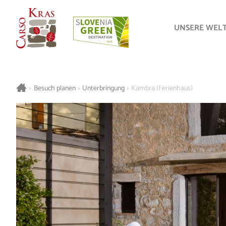
UNSERE WEL
>
Besuch planen
>
Unterbringung
>
Kambra (Ferienhaus)