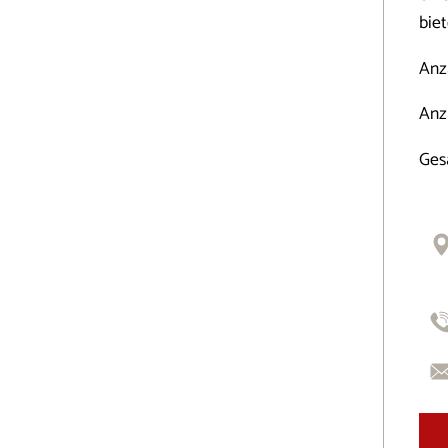
bie
Anz
Anz
Ges