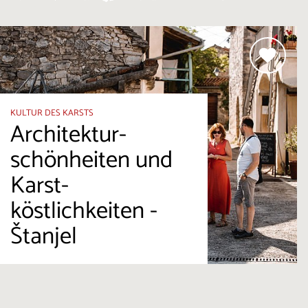
KULTUR DES KARSTS
Architektur-
schönheiten und
Karst-
köstlichkeiten -
Štanjel