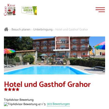
Zum
Zur
Inhalt
Navigation
springen
springen
Besuch planen
Unterbringung
Hotel und Gasthof Grahor
>
>
>
Hotel und Gasthof Grahor
TripAdvisor Bewertung
303 Bewertungen