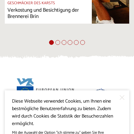
GESCHMÄCKER DES KARSTS
Verkostung und Besichtigung der
Brennerei Brin
Diese Webseite verwendet Cookies, um Ihnen eine
Projekt Visitkras. Die Investition wird von der Republik
bestmögliche Benutzererfahrung zu bieten. Zudem
Slowenien und von der Europäischen Union aus dem
Europäischen Fonds für regionale Entwicklung
wird durch Cookies die Statistik der Besucherzahlen
mitfinanziert.
ermöglicht.
Mit der Auswahl der Option "ich stimme zu" geben Sie Ihre