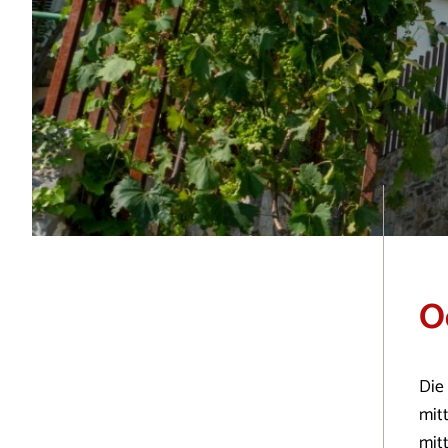
O
Die
mit
mitt