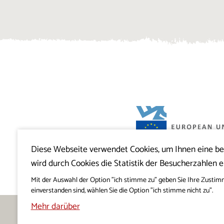
Diese Webseite verwendet Cookies, um Ihnen eine b
Projekt Visitkras. Die Investition wird von
wird durch Cookies die Statistik der Besucherzahlen e
Slowenien und von der Europäischen U
Europäischen Fonds für regionale Entwi
mitfinanziert.
Mit der Auswahl der Option "ich stimme zu" geben Sie Ihre Zustim
einverstanden sind, wählen Sie die Option "ich stimme nicht zu".
Mehr darüber
Freigeben