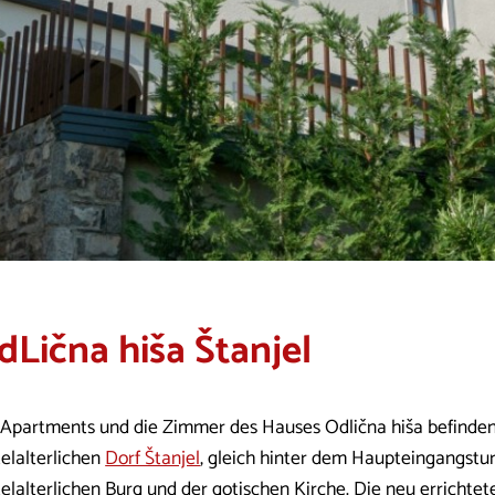
dLična hiša Štanjel
 Apartments und die Zimmer des Hauses Odlična hiša befinden
telalterlichen
Dorf Štanjel
, gleich hinter dem Haupteingangstu
elalterlichen Burg und der gotischen Kirche. Die neu errichtet