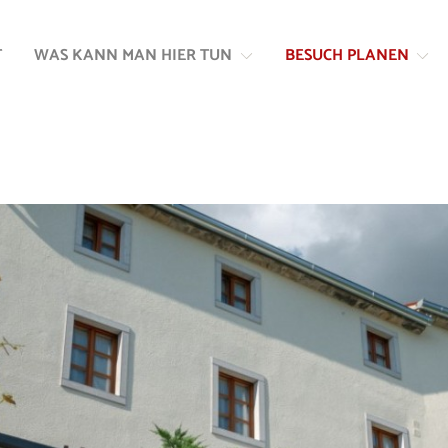
Zum
Zur
Inhalt
Navigation
T
WAS KANN MAN HIER TUN
BESUCH PLANEN
springen
springen