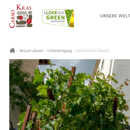
UNSERE WEL
>
Besuch planen
>
Unterbringung
>
OdLična hiša Štanjel