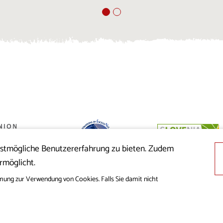
estmögliche Benutzererfahrung zu bieten. Zudem
 der Republik
rmöglicht.
nion aus dem
cklung
mung zur Verwendung von Cookies. Falls Sie damit nicht
© 2019 - 2026 visitkras.info. Alle Rechte vorbehalten.