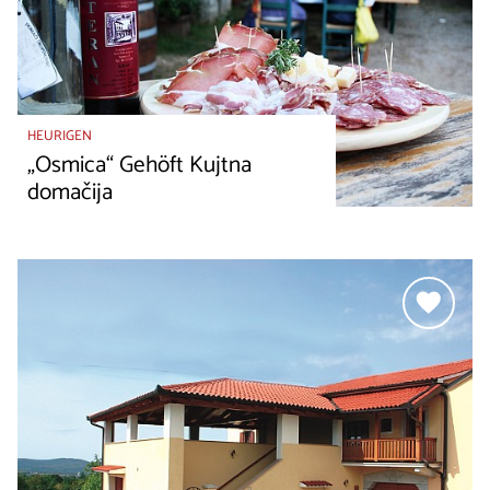
HEURIGEN
„Osmica“ Gehöft Kujtna
domačija