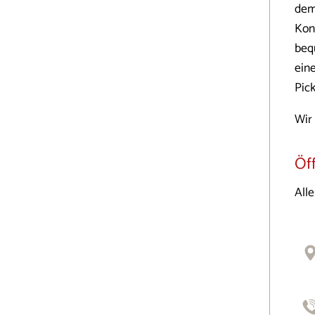
dem
Kon
beq
ein
Pic
Wir
Öf
All