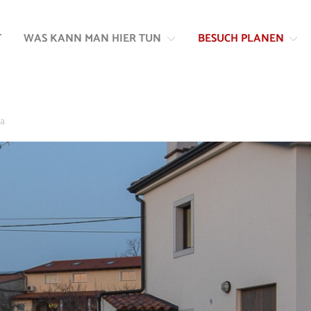
Zum
Zur
Inhalt
Navigation
T
WAS KANN MAN HIER TUN
BESUCH PLANEN
springen
springen
na