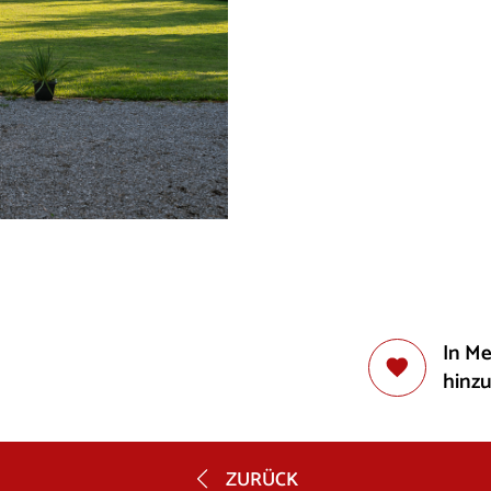
In M
hinz
ZURÜCK