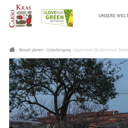
UNSERE WEL
>
Besuch planen
>
Unterbringung
>
Apartment Ob stari murvi, Seža