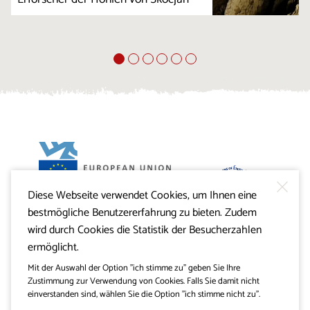
Diese Webseite verwendet Cookies, um Ihnen eine
Projekt Visitkras. Die Investition wird von der Republik
bestmögliche Benutzererfahrung zu bieten. Zudem
Slowenien und von der Europäischen Union aus dem
Europäischen Fonds für regionale Entwicklung
wird durch Cookies die Statistik der Besucherzahlen
mitfinanziert.
ermöglicht.
Mit der Auswahl der Option "ich stimme zu" geben Sie Ihre
Zustimmung zur Verwendung von Cookies. Falls Sie damit nicht
einverstanden sind, wählen Sie die Option "ich stimme nicht zu".