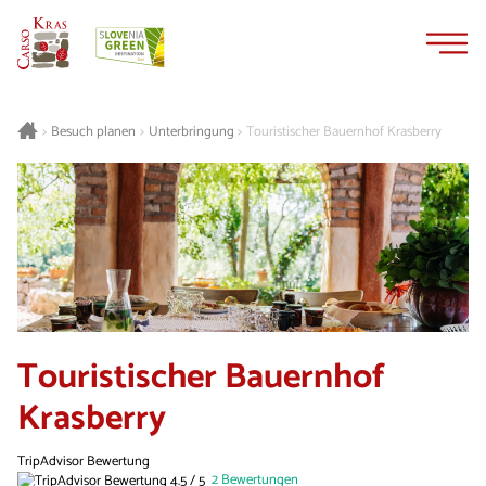
Zum
Zur
Inhalt
Navigation
springen
springen
Besuch planen
Unterbringung
Touristischer Bauernhof Krasberry
>
>
>
Touristischer Bauernhof
Krasberry
TripAdvisor Bewertung
2 Bewertungen