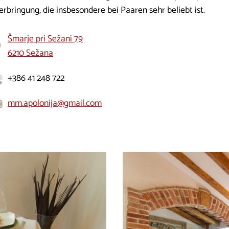
rbringung, die insbesondere bei Paaren sehr beliebt ist.
Šmarje pri Sežani 79
6210 Sežana
+386 41 248 722
mm.apolonija@gmail.com