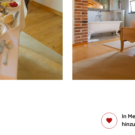
In M
hinz