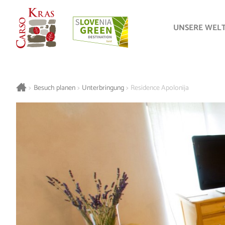
UNSERE WEL
>
Besuch planen
>
Unterbringung
>
Residence Apolonija