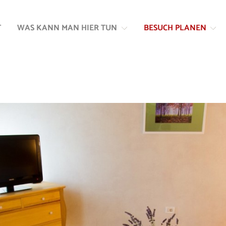
Zum
Zur
Inhalt
Navigation
T
WAS KANN MAN HIER TUN
BESUCH PLANEN
springen
springen