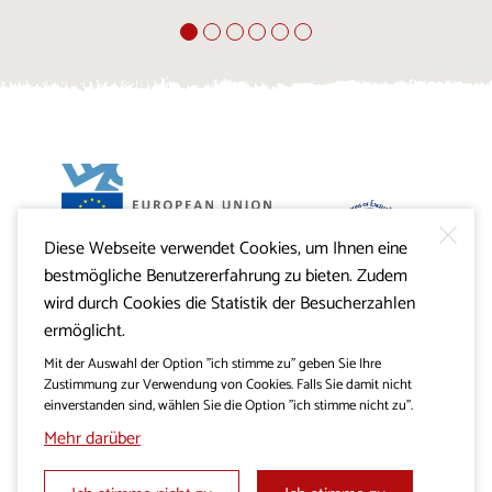
Diese Webseite verwendet Cookies, um Ihnen eine
Projekt Visitkras. Die Investition wird von der Republik
bestmögliche Benutzererfahrung zu bieten. Zudem
Slowenien und von der Europäischen Union aus dem
Europäischen Fonds für regionale Entwicklung
wird durch Cookies die Statistik der Besucherzahlen
mitfinanziert.
ermöglicht.
Mit der Auswahl der Option "ich stimme zu" geben Sie Ihre
Zustimmung zur Verwendung von Cookies. Falls Sie damit nicht
einverstanden sind, wählen Sie die Option "ich stimme nicht zu".
Mehr darüber