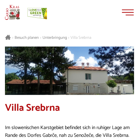
Zum
Zur
Inhalt
Navigation
springen
springen
Besuch planen
Unterbringung
Villa Srebrna
>
>
>
Villa Srebrna
Im slowenischen Karstgebiet befindet sich in ruhiger Lage am
Rande des Dorfes Gabrče, nah zu Senožeče, die Villa Srebrna.