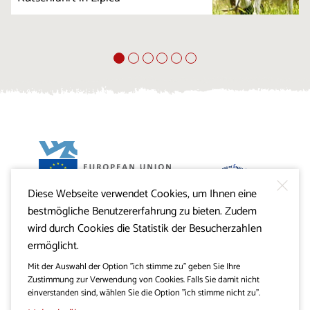
Diese Webseite verwendet Cookies, um Ihnen eine
Projekt Visitkras. Die Investition wird von der Republik
bestmögliche Benutzererfahrung zu bieten. Zudem
Slowenien und von der Europäischen Union aus dem
Europäischen Fonds für regionale Entwicklung
wird durch Cookies die Statistik der Besucherzahlen
mitfinanziert.
ermöglicht.
Mit der Auswahl der Option "ich stimme zu" geben Sie Ihre
Zustimmung zur Verwendung von Cookies. Falls Sie damit nicht
einverstanden sind, wählen Sie die Option "ich stimme nicht zu".