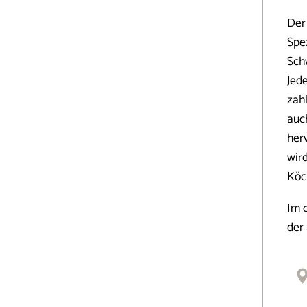
Der
Spe
Sch
Jed
zah
auc
her
wir
Köc
Im 
der