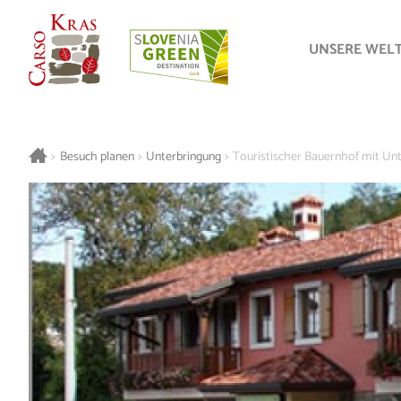
UNSERE WEL
>
Besuch planen
>
Unterbringung
>
Touristischer Bauernhof mit Un