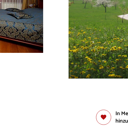
In M
hinz