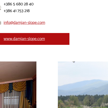
+386 5 680 28 40
+386 41 753 218
info@damjan-slope.com
www.damjan-slope.com