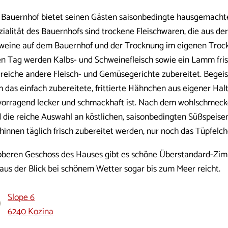
 Bauernhof bietet seinen Gästen saisonbedingte hausgemachte
zialität des Bauernhofs sind trockene Fleischwaren, die aus de
weine auf dem Bauernhof und der Trocknung im eigenen Tro
en Tag werden Kalbs- und Schweinefleisch sowie ein Lamm fri
lreiche andere Fleisch- und Gemüsegerichte zubereitet. Begeist
h das einfach zubereitete, frittierte Hähnchen aus eigener Ha
vorragend lecker und schmackhaft ist. Nach dem wohlschmec
d die reiche Auswahl an köstlichen, saisonbedingten Süßspeisen
hinnen täglich frisch zubereitet werden, nur noch das Tüpfelche
oberen Geschoss des Hauses gibt es schöne Überstandard-Zim
 aus der Blick bei schönem Wetter sogar bis zum Meer reicht.
Slope 6
6240 Kozina