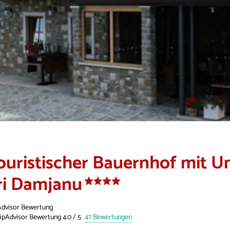
ouristischer Bauernhof mit U
ri Damjanu
Advisor Bewertung
47 Bewertungen