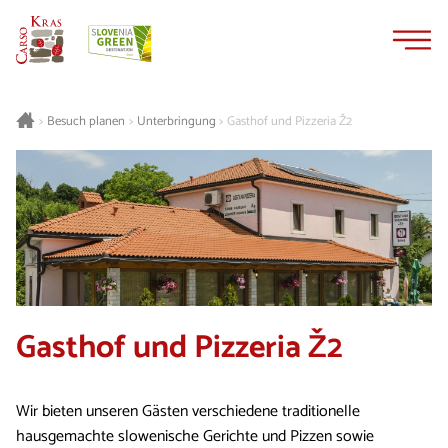
Zum
Zur
Inhalt
Navigation
springen
springen
Besuch planen
Unterbringung
Gasthof und Pizzeria Ž2
>
>
>
Gasthof und Pizzeria Ž2
Wir bieten unseren Gästen verschiedene traditionelle
hausgemachte slowenische Gerichte und Pizzen sowie