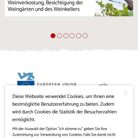
Weinverkostung, Besichtigung der
Weingärten und des Weinkellers
Diese Webseite verwendet Cookies, um Ihnen eine
Projekt Visitkras. Die Investition wird von der Republik
bestmögliche Benutzererfahrung zu bieten. Zudem
Slowenien und von der Europäischen Union aus dem
Europäischen Fonds für regionale Entwicklung
wird durch Cookies die Statistik der Besucherzahlen
mitfinanziert.
ermöglicht.
Mit der Auswahl der Option "ich stimme zu" geben Sie Ihre
Zustimmung zur Verwendung von Cookies. Falls Sie damit nicht