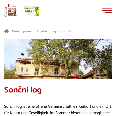
Zum
Zur
Inhalt
Navigation
springen
springen
Besuch planen
Unterbringung
Sončni log
>
>
>
Sončni log
Sončni log ist eine offene Gemeinschaft, ein Gehöft und ein Ort
für Kultur und Geselligkeit. Im Sommer bietet es ein magisches