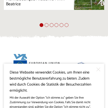
Beatrice
Diese Webseite verwendet Cookies, um Ihnen eine
Projekt Visitkras. Die Investition wird von der Republik
bestmögliche Benutzererfahrung zu bieten. Zudem
Slowenien und von der Europäischen Union aus dem
Europäischen Fonds für regionale Entwicklung
wird durch Cookies die Statistik der Besucherzahlen
mitfinanziert.
ermöglicht.
Mit der Auswahl der Option "ich stimme zu" geben Sie Ihre
Zustimmung zur Verwendung von Cookies. Falls Sie damit nicht
einverstanden sind, wählen Sie die Option "ich stimme nicht zu".