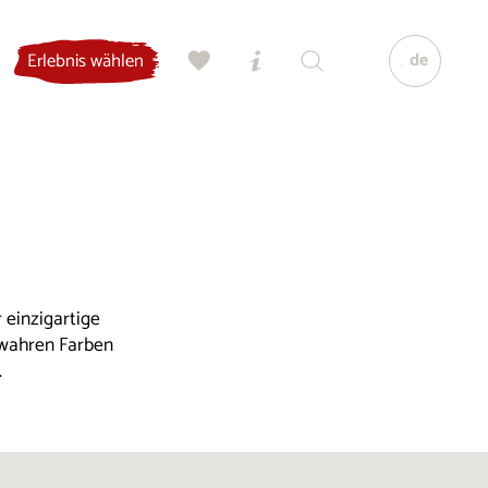
de
Erlebnis wählen
 einzigartige
 wahren Farben
.