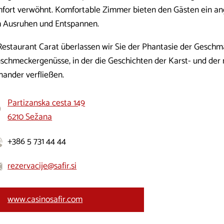
fort verwöhnt. Komfortable Zimmer bieten den Gästen ein 
 Ausruhen und Entspannen.
Restaurant Carat überlassen wir Sie der Phantasie der Gesch
nschmeckergenüsse, in der die Geschichten der Karst- und de
nander verfließen.
Partizanska cesta 149
6210 Sežana
+386 5 731 44 44
rezervacije@safir.si
www.casinosafir.com