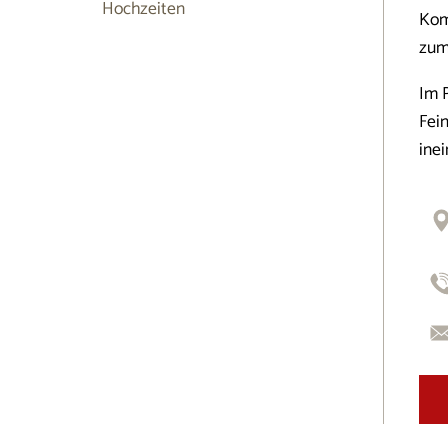
Hochzeiten
Kom
zum
Im 
Fei
inei