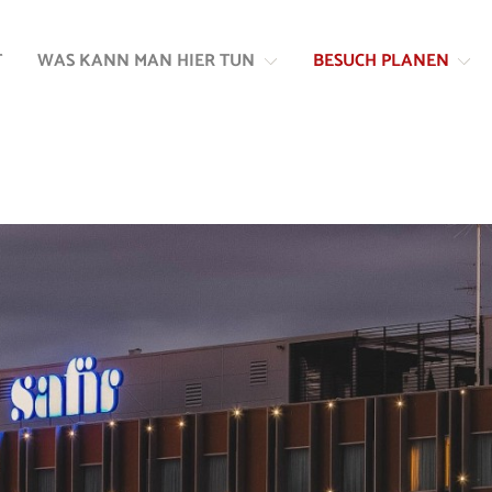
Zum
Zur
Inhalt
Navigation
T
WAS KANN MAN HIER TUN
BESUCH PLANEN
springen
springen