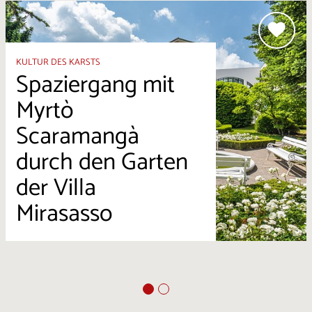
KULTUR DES KARSTS
Spaziergang mit
Myrtò
Scaramangà
durch den Garten
der Villa
Mirasasso