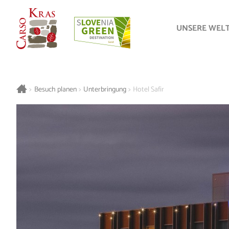
UNSERE WEL
>
Besuch planen
>
Unterbringung
>
Hotel Safir