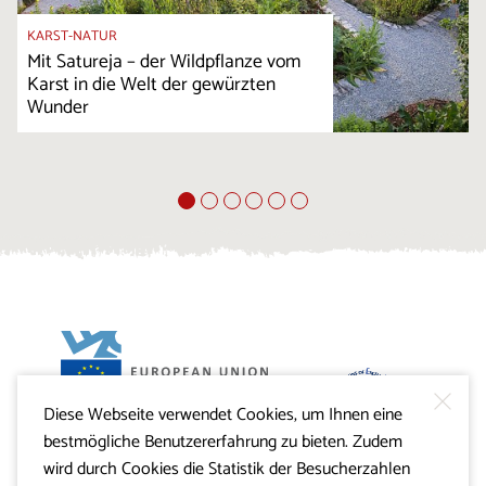
KARST-NATUR
Mit Satureja – der Wildpflanze vom
Karst in die Welt der gewürzten
Wunder
Diese Webseite verwendet Cookies, um Ihnen eine
Projekt Visitkras. Die Investition wird von der Republik
bestmögliche Benutzererfahrung zu bieten. Zudem
Slowenien und von der Europäischen Union aus dem
Europäischen Fonds für regionale Entwicklung
wird durch Cookies die Statistik der Besucherzahlen
mitfinanziert.