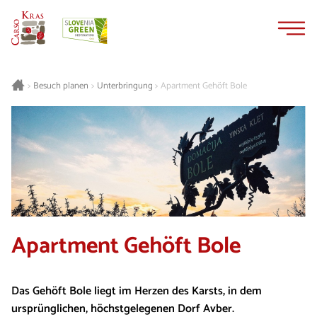
Zum
Zur
Inhalt
Navigation
springen
springen
Besuch planen
Unterbringung
Apartment Gehöft Bole
>
>
>
Apartment Gehöft Bole
Das Gehöft Bole liegt im Herzen des Karsts, in dem
ursprünglichen, höchstgelegenen Dorf Avber.