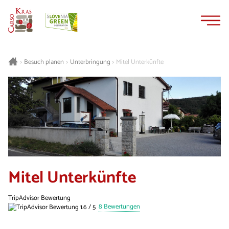
Zum
Zur
Inhalt
Navigation
springen
springen
Besuch planen
Unterbringung
Mitel Unterkünfte
>
>
>
Mitel Unterkünfte
TripAdvisor Bewertung
8 Bewertungen