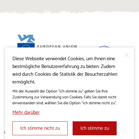
Diese Webseite verwendet Cookies, um Ihnen eine
Projekt Visitkras. Die Investition wird von der Republik
bestmögliche Benutzererfahrung zu bieten. Zudem
Slowenien und von der Europäischen Union aus dem
Europäischen Fonds für regionale Entwicklung
wird durch Cookies die Statistik der Besucherzahlen
mitfinanziert.
ermöglicht.
Mit der Auswahl der Option "ich stimme zu" geben Sie Ihre
Zustimmung zur Verwendung von Cookies. Falls Sie damit nicht
einverstanden sind, wählen Sie die Option "ich stimme nicht zu".
Mehr darüber
Ich stimme nicht zu
Ich stimme zu
© 2019 - 2026 visitkras.info. Alle Rechte vorbehalten.