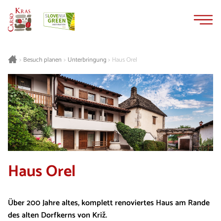
Zum
Zur
Inhalt
Navigation
springen
springen
Besuch planen
Unterbringung
Haus Orel
>
>
>
Haus Orel
Über 200 Jahre altes, komplett renoviertes Haus am Rande
des alten Dorfkerns von Križ.