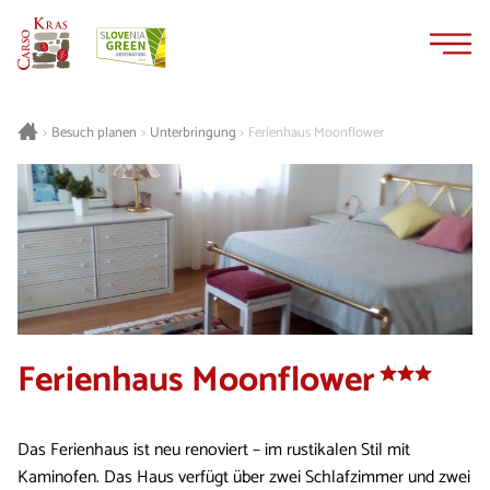
Zum
Zur
Inhalt
Navigation
springen
springen
Besuch planen
Unterbringung
Ferienhaus Moonflower
>
>
>
Ferienhaus Moonflower
Das Ferienhaus ist neu renoviert – im rustikalen Stil mit
Kaminofen. Das Haus verfügt über zwei Schlafzimmer und zwei