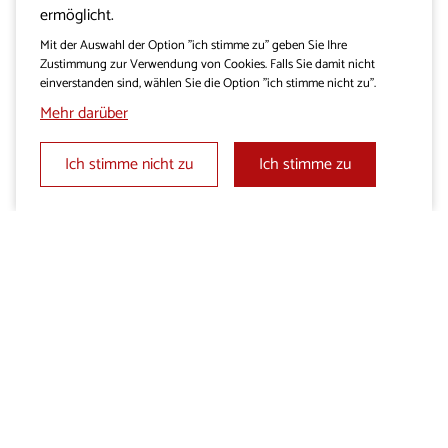
ermöglicht.
Mit der Auswahl der Option "ich stimme zu" geben Sie Ihre
Zustimmung zur Verwendung von Cookies. Falls Sie damit nicht
einverstanden sind, wählen Sie die Option "ich stimme nicht zu".
HOTELS
Mehr darüber
Zimmer Bed & Breakfast
Nataly
Ich stimme nicht zu
Ich stimme zu
Was geht im Karst vor sich?
Genießen Sie attraktive Veranstaltungen, inspiriert
Fest des Terans und Pršut
von Traditionen und angereichert mit dem echten
DUTOVLJE UND UMGEBUNG
Geschmack lokaler Köstlichkeiten ...
Avgust 2026