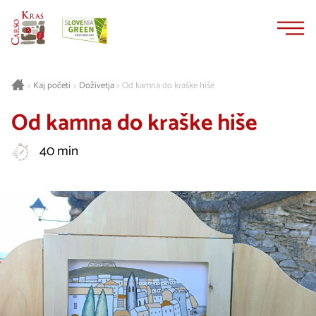
Na
Navigacija
vsebino
Kaj početi
Doživetja
Od kamna do kraške hiše
>
>
>
Od kamna do kraške hiše
40 min