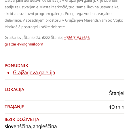
Ustvarjalni del delavnice se izvaja v Grajžarjevi galeriji, ki je obenem
atelje za ustvarjanje. Vlasta Markočič, tudi sama likovna ustvarjalka,
skrbi za razstavni program galerije. Poleg tega vodi ustvarjalne
delavnice. V sosednjem prostoru, v Grajžarjevi Marendi, vam bo Vojko
Markočič postregel kraške dobrote.
Grajžarjevi, Štanjel 24, 6222 Štanjel,
+386 31 541 636
,
grajzarjevi@gmail.com
PONUDNIK
Grajžarjeva galerija
LOKACIJA
Štanjel
40 min
TRAJANJE
JEZIK DOŽIVETJA
slovenščina, angleščina