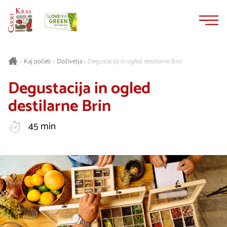
Na
Navigacija
vsebino
Kaj početi
Doživetja
Degustacija in ogled destilarne Brin
>
>
>
Degustacija in ogled
destilarne Brin
45 min