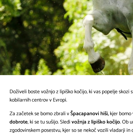
Doživeli boste vožnjo z lipiško kočijo, ki vas popelje skozi
kobilarnih centrov v Evropi.
Za začetek se bomo zbrali v
Špacapanovi hiši,
kjer bomo
dobrote
, ki se tu sušijo. Sledi
vožnja z lipiško kočijo
. Ob 
zgodovinskem posestvu, kjer so se nekoč vozili vladarji in