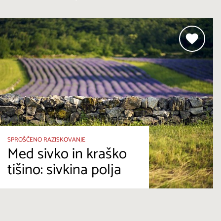
SPROŠČENO RAZISKOVANJE
Med sivko in kraško
tišino: sivkina polja