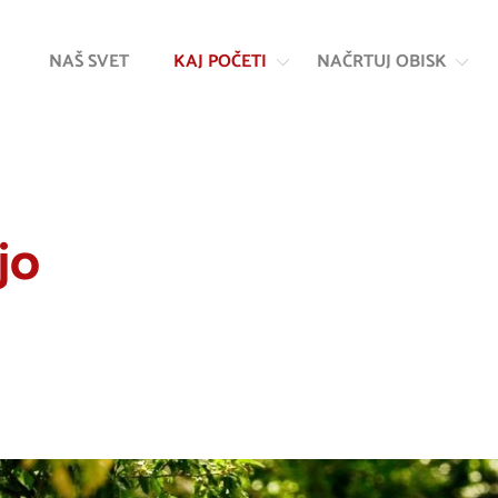
Na
Navigacija
vsebino
NAŠ SVET
KAJ POČETI
NAČRTUJ OBISK
jo