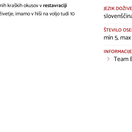
nih kraških okusov v
restavraciji
JEZIK DOŽIVE
oživetje, imamo v hiši na voljo tudi 10
slovenščina
ŠTEVILO OSE
min 5, max
INFORMACIJE
Team B