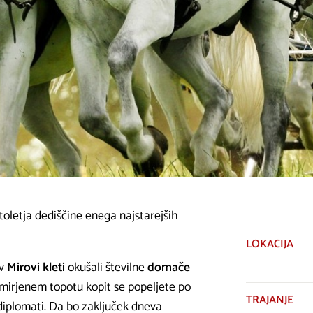
 stoletja dediščine enega najstarejših
LOKACIJA
 v
Mirovi kleti
okušali številne
domače
umirjenem topotu kopit se popeljete po
TRAJANJE
 diplomati. Da bo zaključek dneva