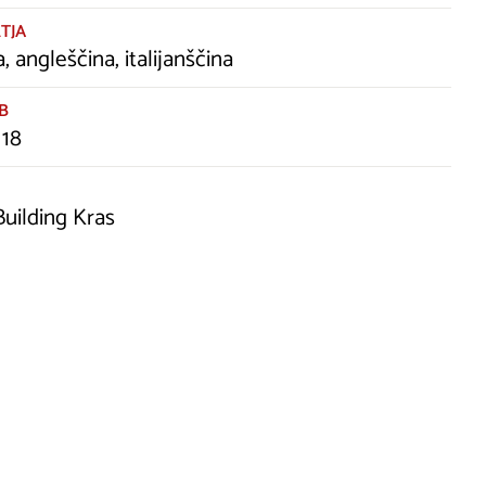
TJA
, angleščina, italijanščina
B
 18
uilding Kras