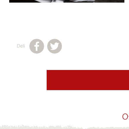
Deli
O