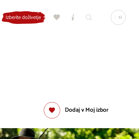
si
Izberite doživetje
Dodaj v Moj izbor