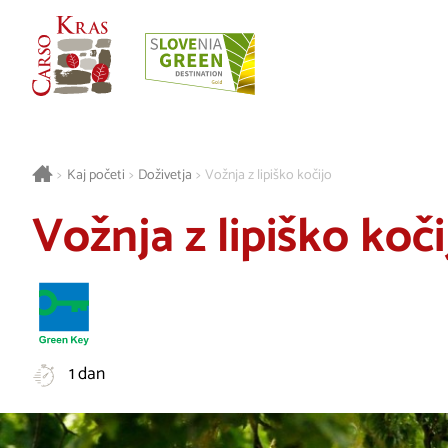
>
Kaj početi
>
Doživetja
>
Vožnja z lipiško kočijo
Vožnja z lipiško koči
1 dan