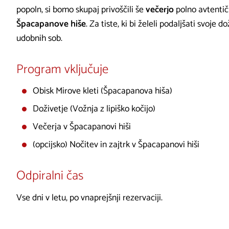
popoln, si bomo skupaj privoščili še
večerjo
polno avtentič
Špacapanove hiše
. Za tiste, ki bi želeli podaljšati svoje d
udobnih sob.
Program vključuje
Obisk Mirove kleti (Špacapanova hiša)
Doživetje (Vožnja z lipiško kočijo)
Večerja v Špacapanovi hiši
(opcijsko) Nočitev in zajtrk v Špacapanovi hiši
Odpiralni čas
Vse dni v letu, po vnaprejšnji rezervaciji.