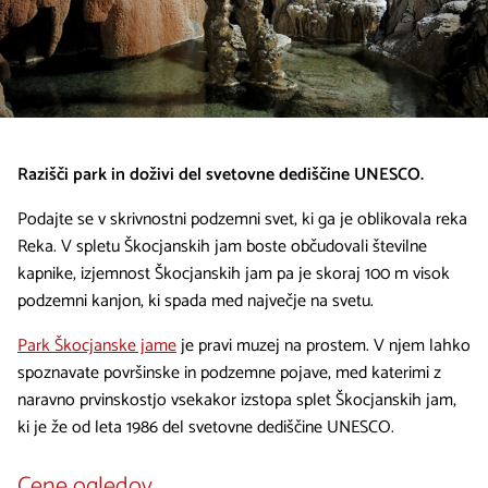
Razišči park in doživi del svetovne dediščine UNESCO.
Podajte se v skrivnostni podzemni svet, ki ga je oblikovala reka
Reka. V spletu Škocjanskih jam boste občudovali številne
kapnike, izjemnost Škocjanskih jam pa je skoraj 100 m visok
podzemni kanjon, ki spada med največje na svetu.
Park Škocjanske jame
je pravi muzej na prostem. V njem lahko
spoznavate površinske in podzemne pojave, med katerimi z
naravno prvinskostjo vsekakor izstopa splet Škocjanskih jam,
ki je že od leta 1986 del svetovne dediščine UNESCO.
Cene ogledov