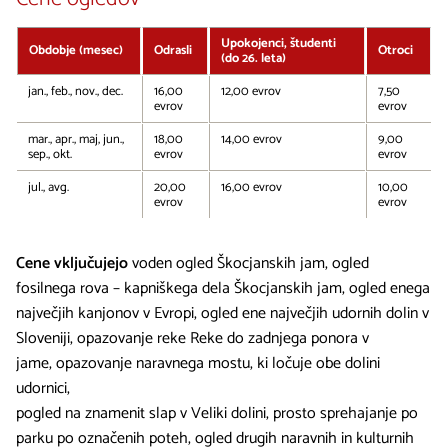
Upokojenci, študenti
Obdobje (mesec)
Odrasli
Otroci
(do 26. leta)
jan., feb., nov., dec.
16,00
12,00 evrov
7,50
evrov
evrov
mar., apr., maj, jun.,
18,00
14,00 evrov
9,00
sep., okt.
evrov
evrov
jul., avg.
20,00
16,00 evrov
10,00
evrov
evrov
Cene vključujejo
voden ogled Škocjanskih jam, ogled
fosilnega rova – kapniškega dela Škocjanskih jam, ogled enega
največjih kanjonov v Evropi, ogled ene največjih udornih dolin v
Sloveniji, opazovanje reke Reke do zadnjega ponora v
jame, opazovanje naravnega mostu, ki ločuje obe dolini
udornici,
pogled na znamenit slap v Veliki dolini, prosto sprehajanje po
parku po označenih poteh, ogled drugih naravnih in kulturnih