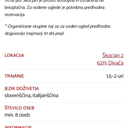
Učna pot Škocjan je prosto dostopna in označena ter
brezplačna. Za vodene oglede je potrebna predhodna
rezervacija.
* Organizirane skupine naj se za voden ogled predhodno
dogovorijo (najmanj 10 dni prej).
Škocjan 2
LOKACIJA
6215 Divača
1,5–2 uri
TRAJANJE
JEZIK DOŽIVETJA
slovenščina, italijanščina
ŠTEVILO OSEB
min. 8 oseb
INFORMACIJE