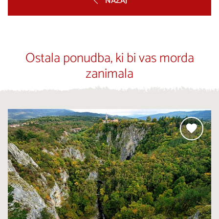
NAZAJ
Ostala ponudba, ki bi vas morda
zanimala