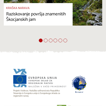
KRAŠKA NARAVA
Raziskovanje površja znamenitih
Škocjanskih jam
Projekt Visitkras. Naložbo sofinancirata Republika
Slovenija in Evropska unija iz Evropskega sklada za
regionalni razvoj.