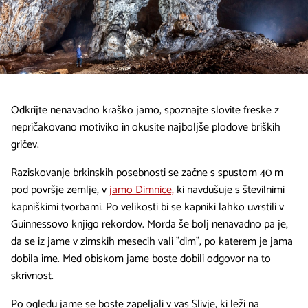
Odkrijte nenavadno kraško jamo, spoznajte slovite freske z
nepričakovano motiviko in okusite najboljše plodove briških
gričev.
Raziskovanje brkinskih posebnosti se začne s spustom 40 m
pod površje zemlje, v
jamo Dimnice,
ki navdušuje s številnimi
kapniškimi tvorbami. Po velikosti bi se kapniki lahko uvrstili v
Guinnessovo knjigo rekordov. Morda še bolj nenavadno pa je,
da se iz jame v zimskih mesecih vali "dim", po katerem je jama
dobila ime. Med obiskom jame boste dobili odgovor na to
skrivnost.
Po ogledu jame se boste zapeljali v vas Slivje, ki leži na