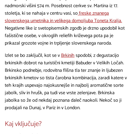
nadmorski višini 574 m. Posebnost cerkve sv. Martina iz 17.
stoletja, ki se nahaja v centru vasi, so
freske znanega
slovenskega umetnika in velikega domoljuba Toneta Kralja.
Negativne like iz svetopisemskih zgodb je drzno upodobil kot
fašistične osebe, v okroglih reliefih križevega pota pa je
prikazal grozote vojne in trpljenje slovenskega naroda.
Izlet se bo zaključil, kot se v
Brkinih
spodobi, z degustacijo
brkinskih dobrot na turistični kmetiji Babuder v Velikih Ločah.
Brkinsko podnebje, rodovitna flišna tla ter znanje in ljubezen
brkinskih kmetov so tista čarobna kombinacija, zaradi katere v
teh krajih uspevajo najokusnejše in najbolj aromatične sorte
jabolk, sliv in hrušk, pa tudi vse vrste zelenjave. Brkinska
jabolka so že od nekdaj poznana daleč naokoli. Nekoč so ji
prodajali na Dunaj, v Pariz in v London.
Kaj vključuje?