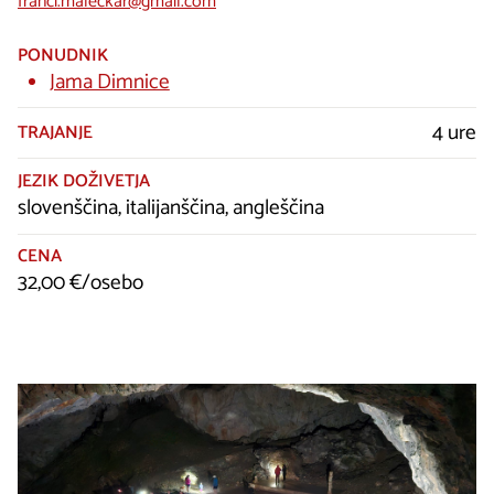
franci.maleckar@gmail.com
PONUDNIK
Jama Dimnice
4 ure
TRAJANJE
JEZIK DOŽIVETJA
slovenščina, italijanščina, angleščina
CENA
32,00 €/osebo