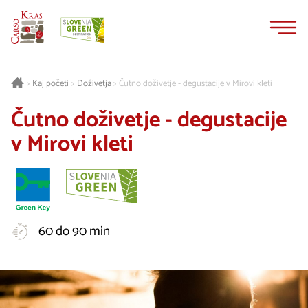
Na
Navigacija
vsebino
Kaj početi
Doživetja
Čutno doživetje - degustacije v Mirovi kleti
>
>
>
Čutno doživetje - degustacije
v Mirovi kleti
60 do 90 min