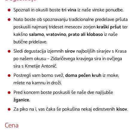
Spoznali in okusili boste
tri vina
iz naše vinske ponudbe.
Nato boste ob spoznavanju tradicionalne predelave pršuta
poskusili najmanj trideset mesecev zorjen
kraški pršut
ter
kakšno
salamo
,
vratovino
,
prato ali klobaso
iz naše
butične pridelave.
Sledi degustacija izjemnih
sirov
najboljših sirarjev s Krasa
po našem okusu – Zidaričevega kravjega sira in ovčjega
sira s Kmetije Antonič.
Postregli vam bomo svež,
doma pečen kruh
iz moke,
mlete na kamnu in droži.
Pred koncem boste poskusili še naše dve najljubše
žganice.
Za piko na i, vas čaka še pokušina nekaj edinstvenih
kisov
.
Cena