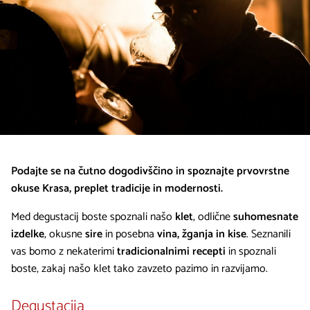
Podajte se na čutno dogodivščino in spoznajte prvovrstne
okuse Krasa, preplet tradicije in modernosti.
Med degustacij boste spoznali našo
klet
, odlične
suhomesnate
izdelke
, okusne
sire
in posebna
vina, žganja in kise
. Seznanili
vas bomo z nekaterimi
tradicionalnimi recepti
in spoznali
boste, zakaj našo klet tako zavzeto pazimo in razvijamo.
Degustacija