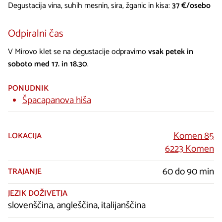
Degustacija vina, suhih mesnin, sira, žganic in kisa:
37 €/osebo
Odpiralni čas
V Mirovo klet se na degustacije odpravimo
vsak petek in
soboto med 17. in 18.30
.
PONUDNIK
Špacapanova hiša
Komen 85
LOKACIJA
6223 Komen
60 do 90 min
TRAJANJE
JEZIK DOŽIVETJA
slovenščina, angleščina, italijanščina