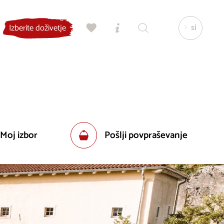
si
Izberite doživetje
 Moj izbor
Pošlji povpraševanje