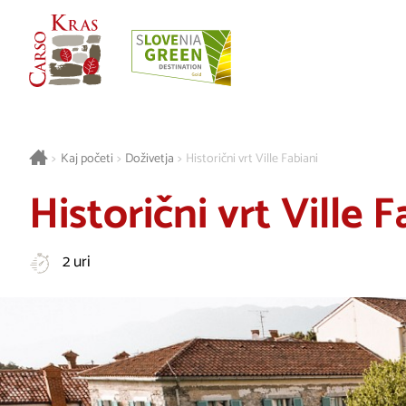
>
Kaj početi
>
Doživetja
>
Historični vrt Ville Fabiani
Historični vrt Ville F
2 uri