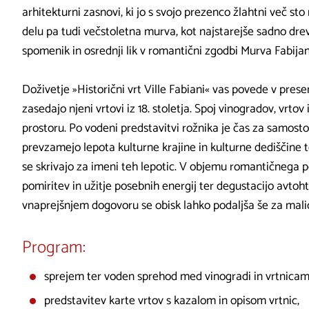
arhitekturni zasnovi, ki jo s svojo prezenco žlahtni več sto
delu pa tudi večstoletna murva, kot najstarejše sadno dr
spomenik in osrednji lik v romantični zgodbi Murva Fabijan
Doživetje »Historični vrt Ville Fabiani« vas povede v presen
zasedajo njeni vrtovi iz 18. stoletja. Spoj vinogradov, vrto
prostoru. Po vodeni predstavitvi rožnika je čas za samost
prevzamejo lepota kulturne krajine in kulturne dediščine t
se skrivajo za imeni teh lepotic. V objemu romantičnega p
pomiritev in užitje posebnih energij ter degustacijo avtoht
vnaprejšnjem dogovoru se obisk lahko podaljša še za malico
Program:
sprejem ter voden sprehod med vinogradi in vrtnicami
predstavitev karte vrtov s kazalom in opisom vrtnic,