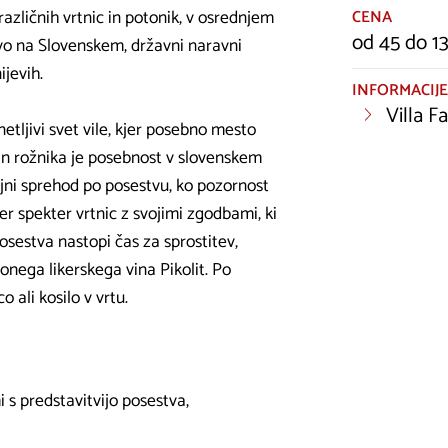
 različnih vrtnic in potonik, v osrednjem
CENA
od 45 do 1
evo na Slovenskem, državni naravni
ijevih.
INFORMACIJE
Villa F
etljivi svet vile, kjer posebno mesto
v in rožnika je posebnost v slovenskem
ojni sprehod po posestvu, ko pozornost
er spekter vrtnic z svojimi zgodbami, ki
osestva nastopi čas za sprostitev,
onega likerskega vina Pikolit. Po
 ali kosilo v vrtu.
 s predstavitvijo posestva,