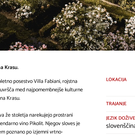
a Krasu.
LOKACIJA
oletno posestvo Villa Fabiani, rojstna
nes uvršča med najpomembnejše kulturne
 na Krasu.
TRAJANJE
a že stoletja narekujejo prostrani
JEZIK DOŽIVE
endarno vino Pikolit. Njegov sloves je
slovenščin
em poznano po izjemni vrtno-