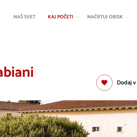
Na
Navigacija
vsebino
NAŠ SVET
KAJ POČETI
NAČRTUJ OBISK
abiani
Dodaj v