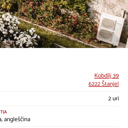
Kobdilj 39
6222 Štanjel
2 uri
TJA
a, angleščina