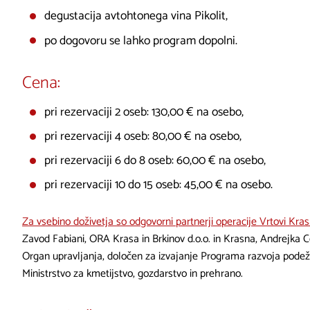
degustacija avtohtonega vina Pikolit,
po dogovoru se lahko program dopolni.
Cena:
pri rezervaciji 2 oseb: 130,00 € na osebo,
pri rezervaciji 4 oseb: 80,00 € na osebo,
pri rezervaciji 6 do 8 oseb: 60,00 € na osebo,
pri rezervaciji 10 do 15 oseb: 45,00 € na osebo.
Za vsebino doživetja so odgovorni partnerji operacije Vrtovi Kra
Zavod Fabiani, ORA Krasa in Brkinov d.o.o. in Krasna, Andrejka Ce
Organ upravljanja, določen za izvajanje Programa razvoja podež
Ministrstvo za kmetijstvo, gozdarstvo in prehrano.