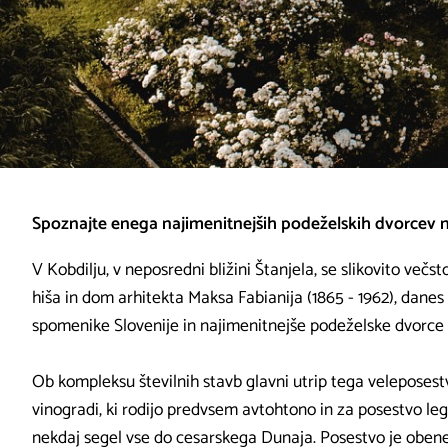
Spoznajte enega najimenitnejših podeželskih dvorcev n
V Kobdilju, v neposredni bližini Štanjela, se slikovito večst
hiša in dom arhitekta Maksa Fabianija (1865 - 1962), da
spomenike Slovenije in najimenitnejše podeželske dvorce
Ob kompleksu številnih stavb glavni utrip tega veleposestv
vinogradi, ki rodijo predvsem avtohtono in za posestvo leg
nekdaj segel vse do cesarskega Dunaja. Posestvo je oben