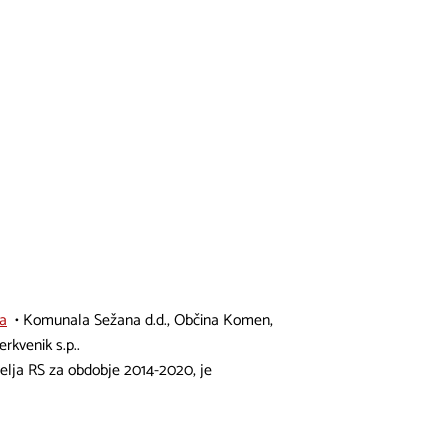
sa
• Komunala Sežana d.d., Občina Komen,
rkvenik s.p..
elja RS za obdobje 2014-2020, je