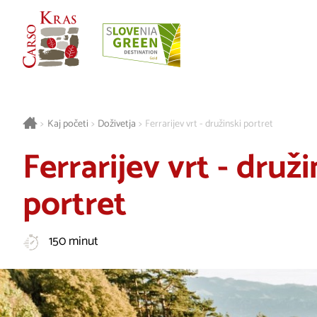
>
Kaj početi
>
Doživetja
>
Ferrarijev vrt - družinski portret
Ferrarijev vrt - druži
portret
150 minut