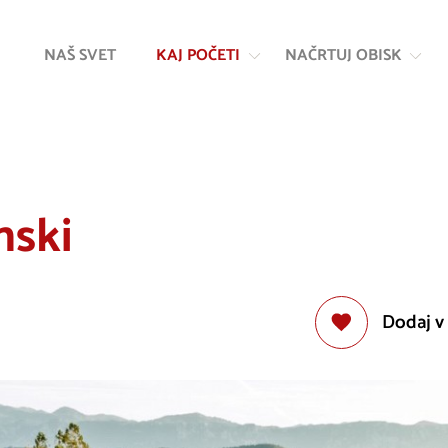
Na
Navigacija
vsebino
NAŠ SVET
KAJ POČETI
NAČRTUJ OBISK
nski
Dodaj v