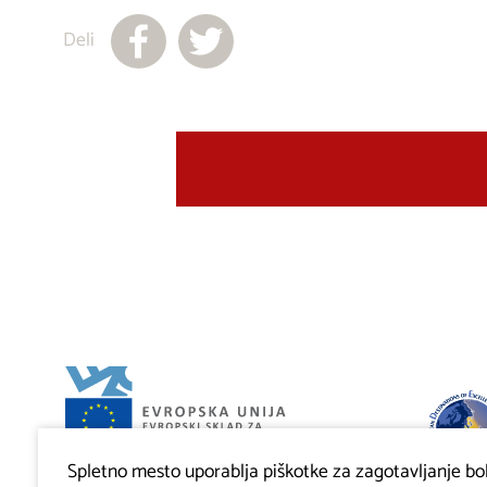
Deli
Spletno mesto uporablja piškotke za zagotavljanje bolj
Projekt Visitkras. Naložbo sofinancirata Republika