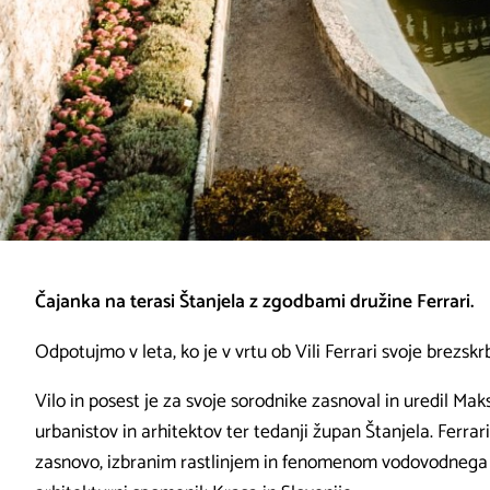
Čajanka na terasi Štanjela z zgodbami družine Ferrari.
Odpotujmo v leta, ko je v vrtu ob Vili Ferrari svoje brezskr
Vilo in posest je za svoje sorodnike zasnoval in uredil Mak
urbanistov in arhitektov ter tedanji župan Štanjela. Ferrar
zasnovo, izbranim rastlinjem in fenomenom vodovodnega si