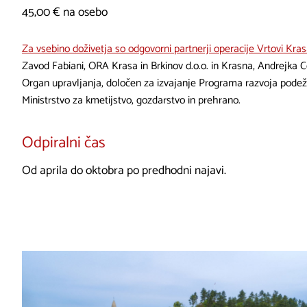
45,00 € na osebo
Za vsebino doživetja so odgovorni partnerji operacije Vrtovi Kra
Zavod Fabiani, ORA Krasa in Brkinov d.o.o. in Krasna, Andrejka Ce
Organ upravljanja, določen za izvajanje Programa razvoja podež
Ministrstvo za kmetijstvo, gozdarstvo in prehrano.
Odpiralni čas
Od aprila do oktobra po predhodni najavi.