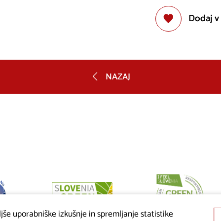
Dodaj v
NAZAJ
še uporabniške izkušnje in spremljanje statistike