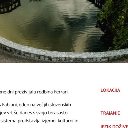
LOKACIJA
bne dni preživljala rodbina Ferrari.
s Fabiani, eden največjih slovenskih
ijev vrt še danes s svojo terasasto
TRAJANJE
stema predstavlja izjemni kulturni in
JEZIK DOŽIVE