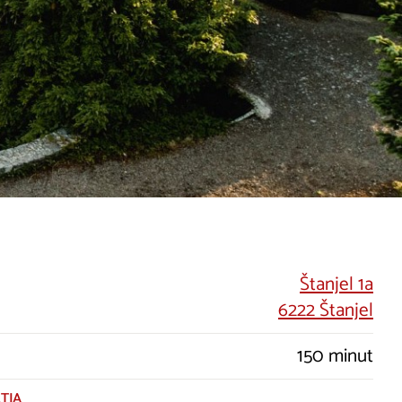
Štanjel 1a
6222 Štanjel
150 minut
TJA