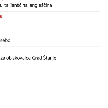
, italijanščina, angleščina
B
osebo
za obiskovalce Grad Štanjel