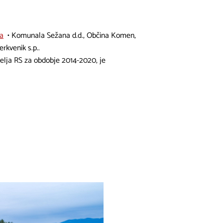
sa
• Komunala Sežana d.d., Občina Komen,
rkvenik s.p..
elja RS za obdobje 2014-2020, je