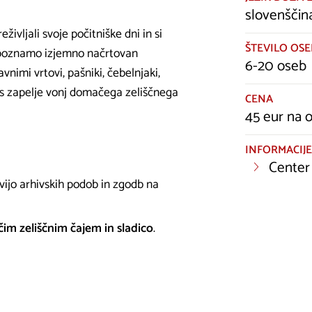
slovenščina
ivljali svoje počitniške dni in si
ŠTEVILO OSE
Spoznamo izjemno načrtovan
6-20 oseb
nimi vrtovi, pašniki, čebelnjaki,
nas zapelje vonj domačega zeliščnega
CENA
45 eur na 
INFORMACIJE
Center 
vijo arhivskih podob in zgodb na
im zeliščnim čajem in sladico
.