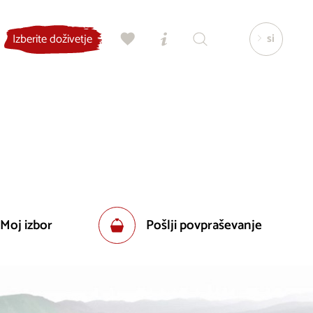
si
Izberite doživetje
 Moj izbor
Pošlji povpraševanje