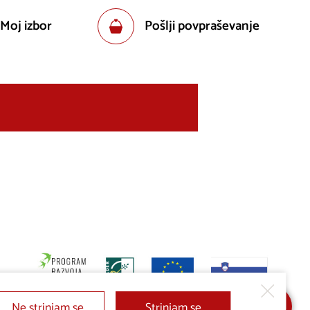
 Moj izbor
Pošlji povpraševanje
Ne strinjam se
Strinjam se