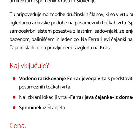
arhitekturni spomenik Krasa in Slovenije.
Tu pripovedujemo zgodbe družinskih članov, ki so v vrtu prež
ogledamo arhivske podobe na posameznih točkah vrta. 
samooskrbni sistem posestva z lastnimi sadovnjaki, zelenjav
bazenom, baliniščem in ledenico. Na Ferrarijevi čajanki 
čaja in sladice ob pravljičnem razgledu na Kras.
Kaj vključuje?
Vodeno raziskovanje Ferrarijevega vrta
s predstavit
posameznih točkah vrta.
Na izbrani lokaciji vrta »
Ferrarijeva čajanka« z domač
Spominek
iz Štanjela.
Cena:​