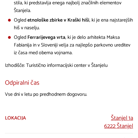
stila, ki predstavlja enega najbolj značilnih elementov
Štanjela.
Ogled
etnološke zbirke v Kraški hiši
, ki je ena najstarejših
hiš v naselju.
Ogled
Ferrarijevega vrta
, ki je delo arhitekta Maksa
Fabianija in v Sloveniji velja za najlepšo parkovno ureditev
iz časa med obema vojnama.
Izhodišče: Turistično informacijski center v Štanjelu
Odpiralni čas
Vse dni v letu po predhodnem dogovoru.
Štanjel 1a
LOKACIJA
6222 Štanjel