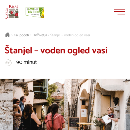
Na
Navigacija
vsebino
Kaj početi
Doživetja
Štanjel – voden ogled vasi
>
>
>
Štanjel – voden ogled vasi
90 minut