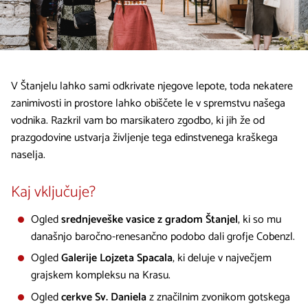
V Štanjelu lahko sami odkrivate njegove lepote, toda nekatere
zanimivosti in prostore lahko obiščete le v spremstvu našega
vodnika. Razkril vam bo marsikatero zgodbo, ki jih že od
prazgodovine ustvarja življenje tega edinstvenega kraškega
naselja.
Kaj vključuje?
Ogled
srednjeveške vasice z gradom Štanjel
, ki so mu
današnjo baročno-renesančno podobo dali grofje Cobenzl.
Ogled
Galerije Lojzeta Spacala
, ki deluje v največjem
grajskem kompleksu na Krasu.
Ogled
cerkve Sv. Daniela
z značilnim zvonikom gotskega