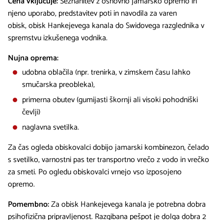
Cena vključuje:
Seznanitev z osnovno jamarsko opremo in
njeno uporabo, predstavitev poti in navodila za varen
obisk, obisk Hankejevega kanala do Swidovega razglednika v
spremstvu izkušenega vodnika.
Nujna oprema:
udobna oblačila (npr. trenirka, v zimskem času lahko
smučarska preobleka),
primerna obutev (gumijasti škornji ali visoki pohodniški
čevlji)
naglavna svetilka.
Za čas ogleda obiskovalci dobijo jamarski kombinezon, čelado
s svetilko, varnostni pas ter transportno vrečo z vodo in vrečko
za smeti. Po ogledu obiskovalci vrnejo vso izposojeno
opremo.
Pomembno:
Za obisk Hankejevega kanala je potrebna dobra
psihofizična pripravljenost. Razgibana pešpot je dolga dobra 2