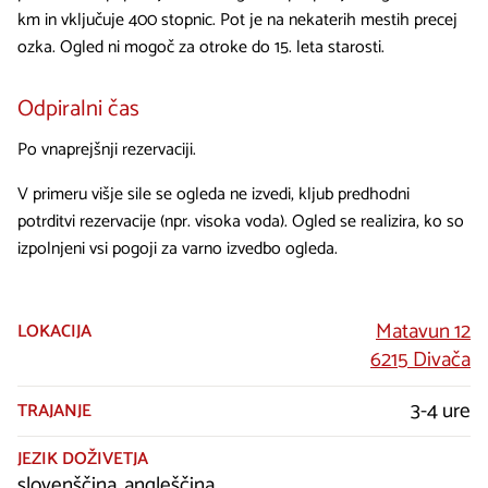
km in vključuje 400 stopnic. Pot je na nekaterih mestih precej
ozka. Ogled ni mogoč za otroke do 15. leta starosti.
Odpiralni čas
Po vnaprejšnji rezervaciji.
V primeru višje sile se ogleda ne izvedi, kljub predhodni
potrditvi rezervacije (npr. visoka voda). Ogled se realizira, ko so
izpolnjeni vsi pogoji za varno izvedbo ogleda.
Matavun 12
LOKACIJA
6215 Divača
3-4 ure
TRAJANJE
JEZIK DOŽIVETJA
slovenščina, angleščina