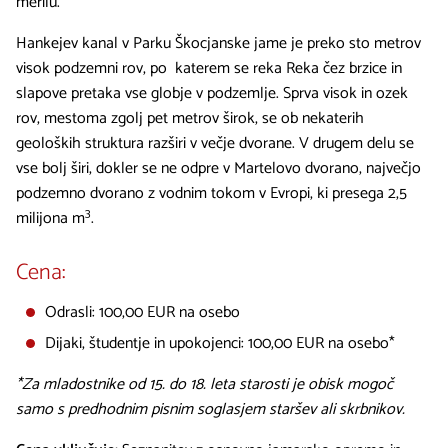
merilu.
Hankejev kanal v Parku Škocjanske jame je preko sto metrov
visok podzemni rov, po katerem se reka Reka čez brzice in
slapove pretaka vse globje v podzemlje. Sprva visok in ozek
rov, mestoma zgolj pet metrov širok, se ob nekaterih
geoloških struktura razširi v večje dvorane. V drugem delu se
vse bolj širi, dokler se ne odpre v Martelovo dvorano, največjo
podzemno dvorano z vodnim tokom v Evropi, ki presega 2,5
3
milijona m
.
Cena:
Odrasli: 100,00 EUR na osebo
Dijaki, študentje in upokojenci: 100,00 EUR na osebo*
*Za mladostnike od 15. do 18. leta starosti je obisk mogoč
samo s predhodnim pisnim soglasjem staršev ali skrbnikov.