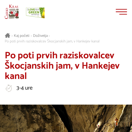
Na
Navigacija
vsebino
Kaj početi
Doživetja
>
>
>
Po poti prvih raziskovalcev Škocjanskih jam, v Hankejev kanal
Po poti prvih raziskovalcev
Škocjanskih jam, v Hankejev
kanal
3-4 ure