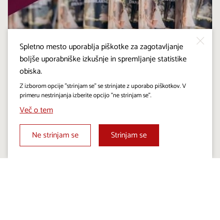
Spletno mesto uporablja piškotke za zagotavljanje
boljše uporabniške izkušnje in spremljanje statistike
obiska.
Z izborom opcije "strinjam se" se strinjate z uporabo piškotkov. V
primeru nestrinjanja izberite opcijo "ne strinjam se".
Več o tem
Ne strinjam se
Strinjam se
eč
⏸