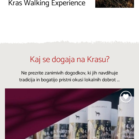
Kras Walking Experience
Kaj se dogaja na Krasu?
Klasični koncert: Od Mediterana do Buenos Airesa
Ne prezrite zanimivih dogodkov, ki jih navdihuje
SENOŽEČE
tradicija in bogatijo pristni okusi lokalnih dobrot ...
9. 8. 2026 |
19:00
Več