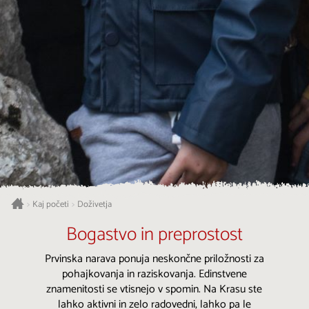
Kaj početi
Doživetja
>
>
Bogastvo in preprostost
Prvinska narava ponuja neskončne priložnosti za
pohajkovanja in raziskovanja. Edinstvene
znamenitosti se vtisnejo v spomin. Na Krasu ste
lahko aktivni in zelo radovedni, lahko pa le