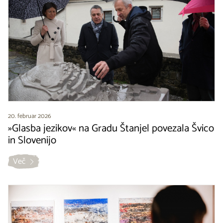
20. februar 2026
»Glasba jezikov« na Gradu Štanjel povezala Švico
in Slovenijo
Več