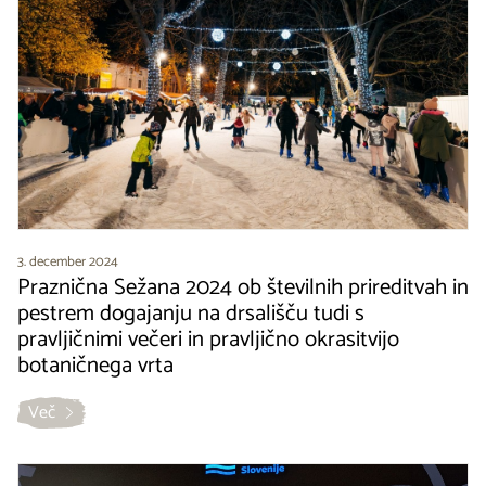
3. december 2024
Praznična Sežana 2024 ob številnih prireditvah in
pestrem dogajanju na drsališču tudi s
pravljičnimi večeri in pravljično okrasitvijo
botaničnega vrta
Več