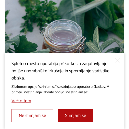
Spletno mesto uporablja piškotke za zagotavljanje
boljše uporabniške izkušnje in spremljanje statistike
obiska.
8. december 2022
Z izborom opcije "strinjam se" se strinjate z uporabo piškotkov. V
Sklenitev verige eko zelišč od Dolenjske do
primeru nestrinjanja izberite opcijo "ne strinjam se".
Krasa v skupnem LAS projektu
Več o tem
Več
Ne strinjam se
Strinjam se