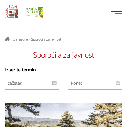
Na
Navigacija
vsebino
Za medije
Sporočila za javnost
>
>
Sporočila za javnost
Izberite termin