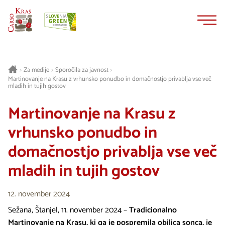
Na
Navigacija
vsebino
Za medije
Sporočila za javnost
>
>
>
Martinovanje na Krasu z vrhunsko ponudbo in domačnostjo privablja vse več
mladih in tujih gostov
Martinovanje na Krasu z
vrhunsko ponudbo in
domačnostjo privablja vse več
mladih in tujih gostov
12. november 2024
Sežana, Štanjel, 11. november 2024 –
Tradicionalno
Martinovanje na Krasu, ki ga je pospremila obilica sonca, je