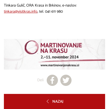
Tinkara Gulič, ORA Krasa in Brkinov, e-naslov:
tinkara@visitkras.info
, tel. 041 611 980
Deli
NAZAJ