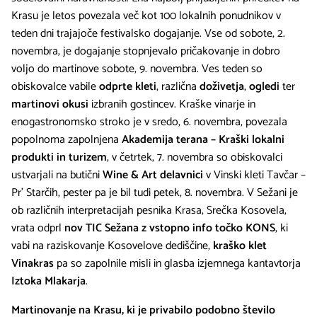
Krasu je letos povezala več kot 100 lokalnih ponudnikov v
teden dni trajajoče festivalsko dogajanje. Vse od sobote, 2.
novembra, je dogajanje stopnjevalo pričakovanje in dobro
voljo do martinove sobote, 9. novembra. Ves teden so
obiskovalce vabile
odprte kleti
, različna
doživetja
,
ogledi
ter
martinovi okusi
izbranih gostincev. Kraške vinarje in
enogastronomsko stroko je v sredo, 6. novembra, povezala
popolnoma zapolnjena
Akademija terana – Kraški lokalni
produkti in turizem
, v četrtek, 7. novembra so obiskovalci
ustvarjali na butični
Wine & Art delavnici
v Vinski kleti Tavčar –
Pr' Starčih, pester pa je bil tudi petek, 8. novembra. V Sežani je
ob različnih interpretacijah pesnika Krasa, Srečka Kosovela,
vrata odprl
nov TIC Sežana z vstopno info točko KONS
, ki
vabi na raziskovanje Kosovelove dediščine,
kraško klet
Vinakras
pa so zapolnile misli in glasba izjemnega kantavtorja
Iztoka Mlakarja
.
Martinovanje na Krasu, ki je privabilo podobno število