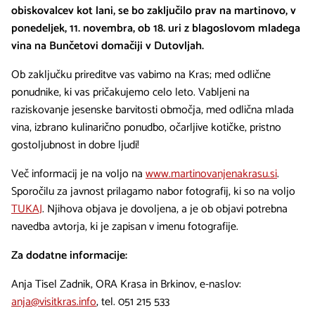
obiskovalcev kot lani, se bo zaključilo
prav na martinovo, v
ponedeljek, 11. novembra, ob 18. uri z blagoslovom mladega
vina na Bunčetovi domačiji v Dutovljah.
Ob zaključku prireditve vas vabimo na Kras; med odlične
ponudnike, ki vas pričakujemo celo leto. Vabljeni na
raziskovanje jesenske barvitosti območja, med odlična mlada
vina, izbrano kulinarično ponudbo, očarljive kotičke, pristno
gostoljubnost in dobre ljudi!
Več informacij je na voljo na
www.martinovanjenakrasu.si
.
Sporočilu za javnost prilagamo nabor fotografij, ki so na voljo
TUKAJ
. Njihova objava je dovoljena, a je ob objavi potrebna
navedba avtorja, ki je zapisan v imenu fotografije.
Za dodatne informacije:
Anja Tisel Zadnik, ORA Krasa in Brkinov, e-naslov:
anja@visitkras.info
, tel. 051 215 533