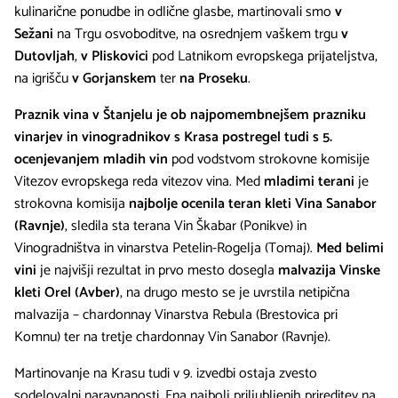
kulinarične ponudbe in odlične glasbe, martinovali smo
v
Sežani
na Trgu osvoboditve, na osrednjem vaškem trgu
v
Dutovljah
,
v Pliskovici
pod Latnikom evropskega prijateljstva,
na igrišču
v Gorjanskem
ter
na Proseku
.
Praznik vina v Štanjelu je ob najpomembnejšem prazniku
vinarjev in vinogradnikov s Krasa postregel tudi s 5.
ocenjevanjem mladih vin
pod vodstvom strokovne komisije
Vitezov evropskega reda vitezov vina. Med
mladimi terani
je
strokovna komisija
najbolje ocenila teran kleti Vina Sanabor
(Ravnje)
, sledila sta terana Vin Škabar (Ponikve) in
Vinogradništva in vinarstva Petelin-Rogelja (Tomaj).
Med belimi
vini
je najvišji rezultat in prvo mesto dosegla
malvazija Vinske
kleti Orel (Avber)
, na drugo mesto se je uvrstila netipična
malvazija – chardonnay Vinarstva Rebula (Brestovica pri
Komnu) ter na tretje chardonnay Vin Sanabor (Ravnje).
Martinovanje na Krasu tudi v 9. izvedbi ostaja zvesto
sodelovalni naravnanosti. Ena najbolj priljubljenih prireditev na