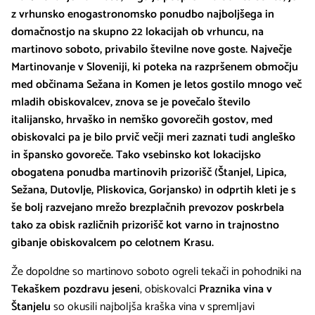
z vrhunsko enogastronomsko ponudbo najboljšega in
domačnostjo na skupno 22 lokacijah ob vrhuncu, na
martinovo soboto, privabilo številne nove goste. Največje
Martinovanje v Sloveniji, ki poteka na razpršenem območju
med občinama Sežana in Komen je letos gostilo mnogo več
mladih obiskovalcev, znova se je povečalo število
italijansko, hrvaško in nemško govorečih gostov, med
obiskovalci pa je bilo prvič večji meri zaznati tudi angleško
in špansko govoreče. Tako vsebinsko kot lokacijsko
obogatena ponudba martinovih prizorišč (Štanjel, Lipica,
Sežana, Dutovlje, Pliskovica, Gorjansko) in odprtih kleti je s
še bolj razvejano mrežo brezplačnih prevozov poskrbela
tako za obisk različnih prizorišč kot varno in trajnostno
gibanje obiskovalcem po celotnem Krasu.
Že dopoldne so martinovo soboto ogreli tekači in pohodniki na
Tekaškem pozdravu jeseni
, obiskovalci
Praznika vina v
Štanjelu
so okusili najboljša kraška vina v spremljavi