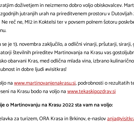
škratjim doživetjem in neizmerno dobro voljo obiskovalcev. Mar
 v zgodnjih jutranjih urah na prireditvenem prostoru v Dutovljah
 Ne reč ne, MI2 in Koktelsi ter v povsem polnem šotoru poskrb
nu.
 je 13. novembra zaključilo, a odlični vinarji, pršutarji, sirarji, 
atorji številnih prireditev Martinovanja na Krasu vas gostolju
nsko obarvani Kras, med odlična mlada vina, izbrano kulinarično
jubnost in dobre ljudi #visitkras!
oljo na
www.martinovanjenakrasu.si
, podrobnosti o rezultatih 
seni na Krasu bodo na voljo na
www.tekaskipozdrav.si
je o Martinovanju na Krasu 2022 sta vam na voljo:
delavka za turizem, ORA Krasa in Brkinov, e-naslov
anja@visitkr