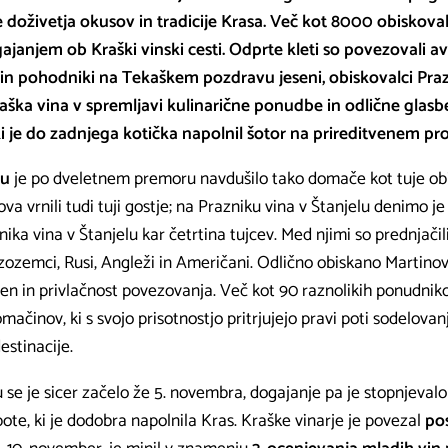
e
doživetja okusov in tradicije Krasa. Več kot 8000 obiskoval
janjem ob Kraški vinski cesti. Odprte kleti so povezovali a
či in pohodniki na Tekaškem pozdravu jeseni, obiskovalci Praz
raška vina v spremljavi kulinarične ponudbe in odlične glasbe.
 ki je do zadnjega kotička napolnil šotor na prireditvenem pr
su
je po dveletnem premoru navdušilo tako domače kot tuje ob
va vrnili tudi tuji gostje; na Prazniku vina v Štanjelu denimo j
ka vina v Štanjelu kar četrtina tujcev. Med njimi so prednjačili I
izozemci, Rusi, Angleži in Američani. Odlično obiskano Martino
n in privlačnost povezovanja. Več kot 90 raznolikih ponudniko
domačinov, ki s svojo prisotnostjo pritrjujejo pravi poti sodelov
estinacije.
se je sicer začelo že 5. novembra, dogajanje pa je stopnjevalo
ote, ki je dodobra napolnila Kras. Kraške vinarje je povezal
po