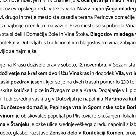
k, 10. november, je minil v znamenju
3. ocenjevanja mladih vin
tezov evropskega reda vitezov vina.
Naziv najboljšega mladeg
i, drugo in tretje mesto sta zasedla terana Perinove domačije
ezi najbolje ocenili tri malvazije. Prvo mesto so si priborila Vi
 sta si delili Domačija Bole in Vina Štoka.
Blagoslov mladega 
 potekal v Dutovljah, s tradicionalnim blagoslovom vina, zabija
jic za najmlajše.
je na Krasu doživelo prav v soboto, 12. novembra. V Sežani st
doživetje na kraškem dvorišču Vinakras
in dogodek
Vila, vrt 
aški pozdrav jeseni
, kjer se je na dveh trasah pomerilo 330 t
j skrite kotičke Lipice in Živega muzeja Krasa. Dogajanje v Lipic
 Tudi osrednji vaški trg v Dutovljah je napolnila
Martinova ku
Bunčetove domačije, Pepinega vrta in Spominske sobe Bori
 vinom
je obiskovalce popeljal po Pliskovici z okušanjem lokaln
na v Štanjelu
je ozke ulice srednjeveškega gradu napolnil z iz
dbo, glasbo, razstavo
Žensko delo v Konfekciji Komen
, pro