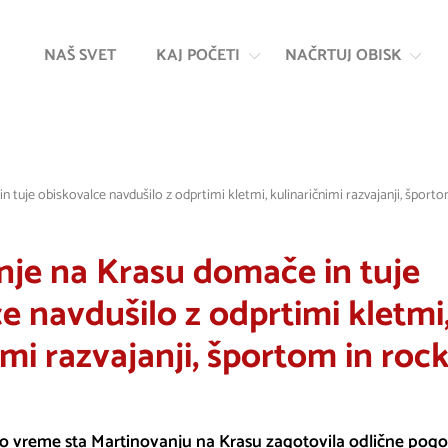
Na
Navigacija
vsebino
NAŠ SVET
KAJ POČETI
NAČRTUJ OBISK
 tuje obiskovalce navdušilo z odprtimi kletmi, kulinaričnimi razvajanji, športo
nje na Krasu domače in tuje
e navdušilo z odprtimi kletmi
imi razvajanji, športom in roc
po vreme sta Martinovanju na Krasu zagotovila odlične pogoj