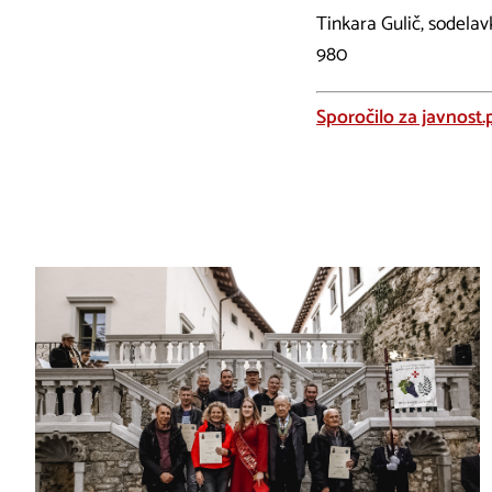
Tinkara Gulič, sodela
980
Sporočilo za javnost.