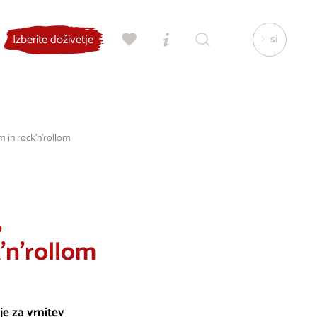
si
Izberite doživetje
m in rock'n'rollom
,
k'n'rollom
e za vrnitev