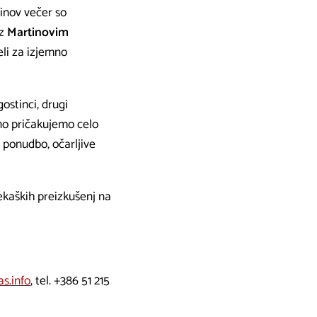
tinov večer so
 z
Martinovim
eli za izjemno
gostinci, drugi
bno pričakujemo celo
 ponudbo, očarljive
tekaških preizkušenj na
as.info
, tel.
+386 51 215