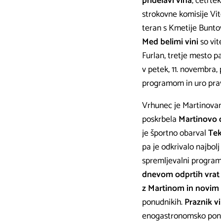
pridelavi vina
, četrte
strokovne komisije Vi
teran s Kmetije Buntov
Med belimi vini
so vit
Furlan, tretje mesto pa
v petek, 11. novembra,
programom in uro pravl
Vrhunec je Martinovan
poskrbela
Martinovo 
je športno obarval
Tek
pa je odkrivalo najbol
spremljevalni program.
dnevom odprtih vrat 
z Martinom in novim
ponudnikih.
Praznik vi
enogastronomsko ponu