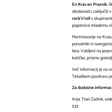
En Kras en Praznik
, 
obiskovalci zaključili
rock'n'roll
s skupinami
popotnico mlademu vi
Martinovanje na Krasu se
ponudniki in soorganiz
leto. Vabljeni na jese
kotičke, pristno gostol
Več informacij je na v
Tekaškem pozdravu je
Za dodatne informaci
Anja Tisel Zadnik, so
533