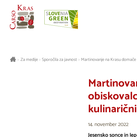
>
Za medije
>
Sporočila za javnost
>
Martinovanje na Krasu domače in
Martinova
obiskovalc
kulinaričn
14. november 2022
Jesensko sonce in le