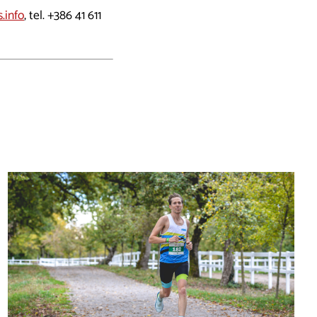
.info
, tel.
+386 41 611