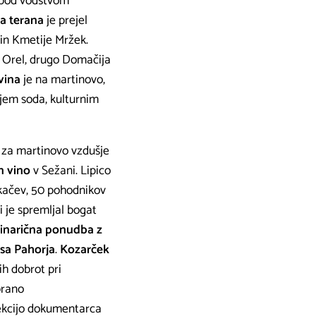
pod vodstvom
a terana
je prejel
 in Kmetije Mržek.
na Orel, drugo Domačija
vina
je na martinovo,
njem soda, kulturnim
a za martinovo vzdušje
in vino
v Sežani. Lipico
ekačev, 50 pohodnikov
i je spremljal bogat
linarična ponudba z
sa Pahorja
.
Kozarček
ih dobrot pri
brano
jekcijo dokumentarca