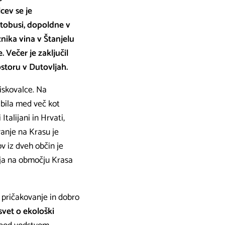
cev se je
vtobusi, dopoldne v
nika vina v Štanjelu
 Večer je zaključil
ostoru v Dutovljah.
iskovalce. Na
e bila med več kot
talijani in Hrvati,
vanje na Krasu je
v iz dveh občin je
anja na območju Krasa
 pričakovanje in dobro
svet o ekološki