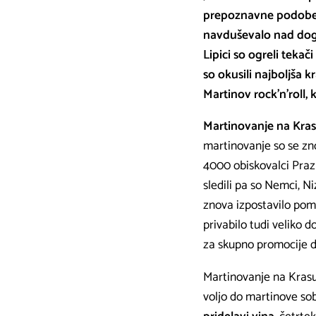
prepoznavne podob
navduševalo nad doga
Lipici so ogreli teka
so okusili najboljša k
Martinov rock'n'roll,
Martinovanje na Kra
martinovanje so se zno
4000 obiskovalci Prazni
sledili pa so Nemci, N
znova izpostavilo pome
privabilo tudi veliko 
za skupno promocije d
Martinovanje na Krasu 
voljo do martinove sob