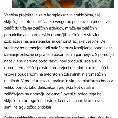
Vsebina projekta je zelo kompleksna in ambiciozna, saj
vključuje celotno zeliščarsko verigo od pridelave in predelave
zelišč do trženja zeliščnih izdelkov, mreženja zeliščnih
ponudnikov na partnerskih območjih in širše ter številne
izobraževalne, animacijske in demonstracijske vsebine. Del
sredstev bo namenjen tudi naložbam za izboljšanje pogojev za
izvajanje zeliščne dejavnosti posameznih partnerjev. S pomočjo
nabavljene opreme bodo razviti novi produkti, izdelani in
opremljeni zeliščni prostori ter urejeni ogledni in učni zeliščni
vrtovi s poudarkom na avtohtonih zdravilnih in aromatičnih
rastlinah. V projektu razvite prakse in skupna platforma bodo v
veliko pomoč tako deležnikom projekta kot ostalim
zeliščarjem na območju celotne Slovenije, poleg tega bo
vključenim omogočen dostop do novih znanj, ki bi jih sicer
sami na trgu težko pridobili.