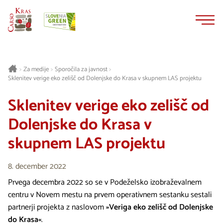
Na
Navigacija
vsebino
Za medije
Sporočila za javnost
>
>
>
Sklenitev verige eko zelišč od Dolenjske do Krasa v skupnem LAS projektu
Sklenitev verige eko zelišč od
Dolenjske do Krasa v
skupnem LAS projektu
8. december 2022
Prvega decembra 2022 so se v Podeželsko izobraževalnem
centru v Novem mestu na prvem operativnem sestanku sestali
partnerji projekta z naslovom
»Veriga eko zelišč od Dolenjske
do Krasa«
.