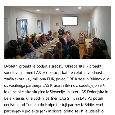
Dvoletni projekt je podprt s sredstvi Ukrepa 19.3 – projekti
sodelovanja med LAS. V operaciji, katere celotna vrednost
znaša skoraj 0,5 milijona EUR, poleg ORE Krasa in Brkinov d. o.
o., vodilnega partnerja LAS Krasa in Brkinov, sodelujejo še 3
lokalne akcijske skupine iz Slovenije, in sicer LAS Dolenjska in
Bela krajina, ki je vodilni partner, LAS STIK in LAS Po poteh
dediščine od Turjaka do Kolpe ter tuji partner iz Srbije. Vseh
partnerjev v projektu je 17 in skoraj toliko se jih je udeležilo