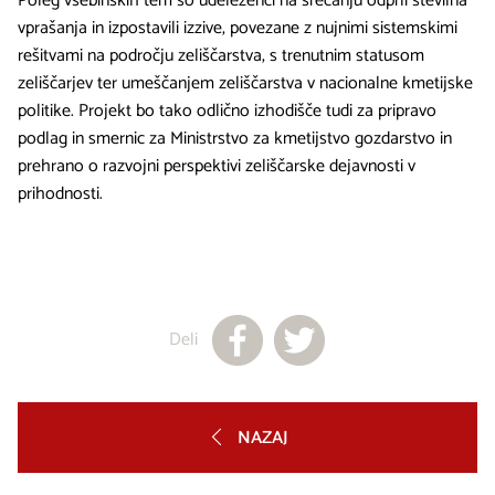
Poleg vsebinskih tem so udeleženci na srečanju odprli številna
vprašanja in izpostavili izzive, povezane z nujnimi sistemskimi
rešitvami na področju zeliščarstva, s trenutnim statusom
zeliščarjev ter umeščanjem zeliščarstva v nacionalne kmetijske
politike. Projekt bo tako odlično izhodišče tudi za pripravo
podlag in smernic za Ministrstvo za kmetijstvo gozdarstvo in
prehrano o razvojni perspektivi zeliščarske dejavnosti v
prihodnosti.
Deli
NAZAJ