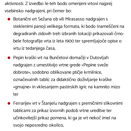
aktivnosti. Z izvedbo le-teh bodo omenjeni vrtovi najprej
vsebinsko nadgrajeni, pri čemer bo:
Botanični vrt Sežana ob vili Mirasasso nadgrajen s
steklenimi panoji velikega formata, ki bodo (nameščeni na
degradiranih zidovih treh izbranih lokacij) prikazovali črno-
bele fotografije vrta iz leta 1900 ter spremljajoče opise o
vrtu iz tedanjega časa,
Pepin kraški vrt na Bunčetovi domačiji v Dutovljah
nadgrajen z umestitvijo vrtne grede »Pepine sveže
dobrote«, sodobno oblikovane ptičje krmilnice,
označevalnih tablic za didaktično doživljanje kraške
»gmajne« in vklesanjem pastirskih igric na kamnito mizo
ter
Ferrarijev vrt v Štanjelu nadgrajen s premičnimi slikovnimi
tablicami za prikaz izvornih podob vrtne ureditve ter
učinkovitejši prikaz pomena, ki ga je vrt nekoč imel na
svojo neposredno okolico,