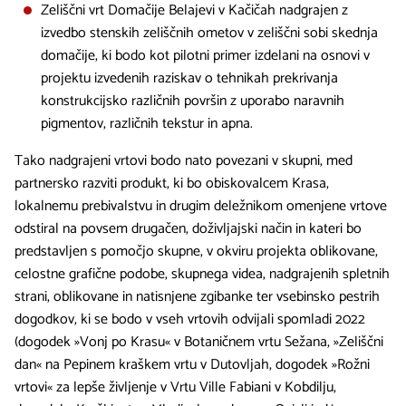
Zeliščni vrt Domačije Belajevi v Kačičah nadgrajen z
izvedbo stenskih zeliščnih ometov v zeliščni sobi skednja
domačije, ki bodo kot pilotni primer izdelani na osnovi v
projektu izvedenih raziskav o tehnikah prekrivanja
konstrukcijsko različnih površin z uporabo naravnih
pigmentov, različnih tekstur in apna.
Tako nadgrajeni vrtovi bodo nato povezani v skupni, med
partnersko razviti produkt, ki bo obiskovalcem Krasa,
lokalnemu prebivalstvu in drugim deležnikom omenjene vrtove
odstiral na povsem drugačen, doživljajski način in kateri bo
predstavljen s pomočjo skupne, v okviru projekta oblikovane,
celostne grafične podobe, skupnega videa, nadgrajenih spletnih
strani, oblikovane in natisnjene zgibanke ter vsebinsko pestrih
dogodkov, ki se bodo v vseh vrtovih odvijali spomladi 2022
(dogodek »Vonj po Krasu« v Botaničnem vrtu Sežana, »Zeliščni
dan« na Pepinem kraškem vrtu v Dutovljah, dogodek »Rožni
vrtovi« za lepše življenje v Vrtu Ville Fabiani v Kobdilju,