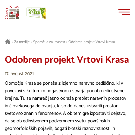
Na
Navigacija
vsebino
Za medije
Sporočila za javnost
Odobren projekt Vrtovi Krasa
>
>
>
Odobren projekt Vrtovi Krasa
17. avgust 2021
Območje Krasa se ponaša z izjemno naravno dediščino, ki v
povezavi s kulturnim bogastvom ustvarja podobo edinstvene
krajine. Tu se namreč jasno odraža preplet naravnih procesov
in človekovega delovanja, ki so do danes ustvarili prostor
svetovno znanih fenomenov. A ob tem gre izpostaviti dejstvo,
da se ob edinstvenem podzemnem svetu, površinskih
geomorfoloških pojavih, bogati biotski raznovrstnosti in