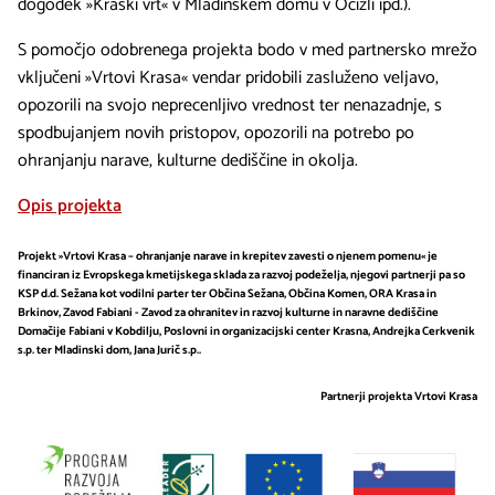
dogodek »Kraški vrt« v Mladinskem domu v Ocizli ipd.).
S pomočjo odobrenega projekta bodo v med partnersko mrežo
vključeni »Vrtovi Krasa« vendar pridobili zasluženo veljavo,
opozorili na svojo neprecenljivo vrednost ter nenazadnje, s
spodbujanjem novih pristopov, opozorili na potrebo po
ohranjanju narave, kulturne dediščine in okolja.
Opis projekta
Projekt »Vrtovi Krasa – ohranjanje narave in krepitev zavesti o njenem pomenu« je
financiran iz Evropskega kmetijskega sklada za razvoj podeželja, njegovi partnerji pa so
KSP d.d. Sežana kot vodilni parter ter Občina Sežana, Občina Komen, ORA Krasa in
Brkinov, Zavod Fabiani - Zavod za ohranitev in razvoj kulturne in naravne dediščine
Domačije Fabiani v Kobdilju, Poslovni in organizacijski center Krasna, Andrejka Cerkvenik
s.p. ter Mladinski dom, Jana Jurič s.p..
Partnerji projekta Vrtovi Krasa