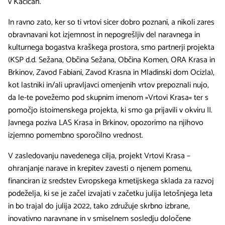
v Kačičah.
In ravno zato, ker so ti vrtovi sicer dobro poznani, a nikoli zares
obravnavani kot izjemnost in nepogrešljiv del naravnega in
kulturnega bogastva kraškega prostora, smo partnerji projekta
(KSP d.d. Sežana, Občina Sežana, Občina Komen, ORA Krasa in
Brkinov, Zavod Fabiani, Zavod Krasna in Mladinski dom Ocizla),
kot lastniki in/ali upravljavci omenjenih vrtov prepoznali nujo,
da le-te povežemo pod skupnim imenom »Vrtovi Krasa« ter s
pomočjo istoimenskega projekta, ki smo ga prijavili v okviru II.
Javnega poziva LAS Krasa in Brkinov, opozorimo na njihovo
izjemno pomembno sporočilno vrednost.
V zasledovanju navedenega cilja, projekt Vrtovi Krasa –
ohranjanje narave in krepitev zavesti o njenem pomenu,
financiran iz sredstev Evropskega kmetijskega sklada za razvoj
podeželja, ki se je začel izvajati v začetku julija letošnjega leta
in bo trajal do julija 2022, tako združuje skrbno izbrane,
inovativno naravnane in v smiselnem sosledju določene