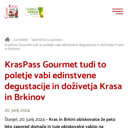
Na
Navigacija
vsebino
Za medije
Sporočila za javnost
>
>
>
KrasPass Gourmet tudi to poletje vabi edinstvene degustacije in doživetja Krasa
in Brkinov
KrasPass Gourmet tudi to
poletje vabi edinstvene
degustacije in doživetja Krasa
in Brkinov
20. junij 2024
Štanjel, 20. junij 2024
–
Kras in Brkini obiskovalce že peto
leto zapored domače in tuje obiskovalce vabijo na