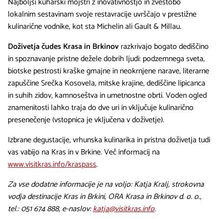
Najboljši kuharski mojstri z inovativnostjo in zvestobo
lokalnim sestavinam svoje restavracije uvrščajo v prestižne
kulinarične vodnike, kot sta Michelin ali Gault & Millau.
Doživetja čudes Krasa in Brkinov
razkrivajo bogato dediščino
in spoznavanje pristne dežele dobrih ljudi: podzemnega sveta,
biotske pestrosti kraške gmajne in neokrnjene narave, literarne
zapuščine Srečka Kosovela, mitske krajine, dediščine lipicanca
in suhih zidov, kamnoseštva in umetnostne obrti. Voden ogled
znamenitosti lahko traja do dve uri in vključuje kulinarično
presenečenje (vstopnica je vključena v doživetje).
Izbrane degustacije, vrhunska kulinarika in pristna doživetja tudi
vas vabijo na Kras in v Brkine. Več informacij na
www.visitkras.info/kraspass
.
Za vse dodatne informacije je na voljo: Katja Kralj, strokovna
vodja destinacije Kras in Brkini, ORA Krasa in Brkinov d. o. o.,
tel.: 051 674 888, e-naslov:
katja@visitkras.info
.