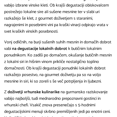
vabijo izbrane vinske kleti. Ob krajši degustaciji obiskovalcem
postrežejo lokalne sire ali sušene mesnine ter v slabi uri
razkažejo še klet, z gourmet doživetjem s staranimi,
nagrajenimi in posebnimi vini pa kraški vinarji odpirajo vrata v
svet kraških vinskih posebnosti.
Vonj odličnih, na burji sušenih suhih mesnin in domačih dobrot
vabi
na degustacije lokalnih dobrot
k butičnim lokalnim
ponudnikom. Ko zadiši po domačem, okušanje butičnih mesnin
z lokalni siri in hišnim vinom prikliče nostalgično toplino
domačnosti. Ob krajši degustaciji ponudniki lokalnih dobrot
razkažejo posestvo, na gourmet doživetju pa so na voljo
mesnine in siri, ki so zoreli s še več potrpljenja in ljubezni.
Z
doživetji vrhunske kulinarike
na gurmansko raziskovanje
vabijo najboljši, tudi mednarodno prepoznavni gostinci in
vrhunski chefi. Vsakič znova presenečajo s 5-hodnimi
degustacijskimi menuji skrbno premišljenih jedi po enotni ceni.