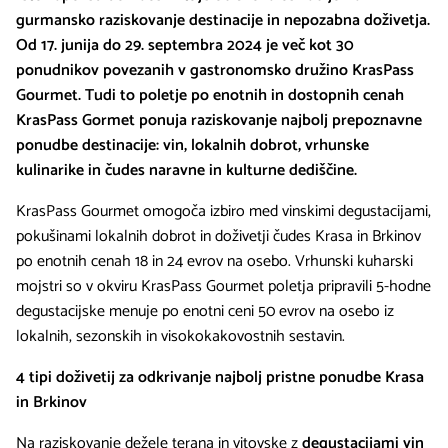
gurmansko raziskovanje destinacije in nepozabna doživetja.
Od 17. junija do 29. septembra 2024 je več kot 30
ponudnikov povezanih v gastronomsko družino KrasPass
Gourmet. Tudi to poletje po enotnih in dostopnih cenah
KrasPass Gormet ponuja raziskovanje najbolj prepoznavne
ponudbe destinacije: vin, lokalnih dobrot, vrhunske
kulinarike in čudes naravne in kulturne dediščine.
KrasPass Gourmet omogoča izbiro med vinskimi degustacijami,
pokušinami lokalnih dobrot in doživetji čudes Krasa in Brkinov
po enotnih cenah 18 in 24 evrov na osebo. Vrhunski kuharski
mojstri so v okviru KrasPass Gourmet poletja pripravili 5-hodne
degustacijske menuje po enotni ceni 50 evrov na osebo iz
lokalnih, sezonskih in visokokakovostnih sestavin.
4 tipi doživetij za odkrivanje najbolj pristne ponudbe Krasa
in Brkinov
Na raziskovanje dežele terana in vitovske z
degustacijami vin