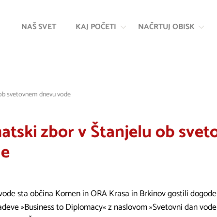
Na
Navigacija
vsebino
NAŠ SVET
KAJ POČETI
NAČRTUJ OBISK
u ob svetovnem dnevu vode
atski zbor v Štanjelu ob sve
de
de sta občina Komen in ORA Krasa in Brkinov gostili dogodek
adeve »Business to Diplomacy« z naslovom »Svetovni dan vode