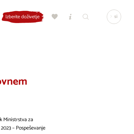
si
Izberite doživetje
tovnem
 Ministrstva za
 2023 – Pospeševanje