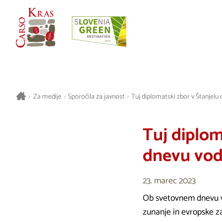
>
Za medije
>
Sporočila za javnost
>
Tuj diplomatski zbor v Štanjel
Tuj diplom
dnevu vo
23. marec 2023
Ob svetovnem dnevu vo
zunanje in evropske z