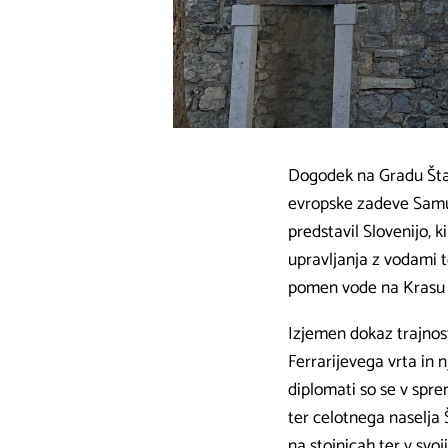
Dogodek na Gradu Štanj
evropske zadeve Samu
predstavil Slovenijo, 
upravljanja z vodami t
pomen vode na Krasu te
Izjemen dokaz trajnos
Ferrarijevega vrta in 
diplomati so se v spre
ter celotnega naselja Š
na stojnicah ter v svoj