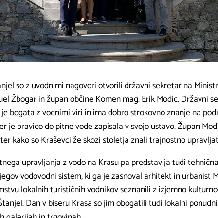
el so z uvodnimi nagovori otvorili državni sekretar na Ministr
el Žbogar in župan občine Komen mag. Erik Modic. Državni se
ki je bogata z vodnimi viri in ima dobro strokovno znanje na po
er je pravico do pitne vode zapisala v svojo ustavo. Župan Modi
r kako so Kraševci že skozi stoletja znali trajnostno upravljat
tnega upravljanja z vodo na Krasu pa predstavlja tudi tehnična
njegov vodovodni sistem, ki ga je zasnoval arhitekt in urbanist M
mstvu lokalnih turističnih vodnikov seznanili z izjemno kulturno
tanjel. Dan v biseru Krasa so jim obogatili tudi lokalni ponudniki
ih galerijah in trgovinah.