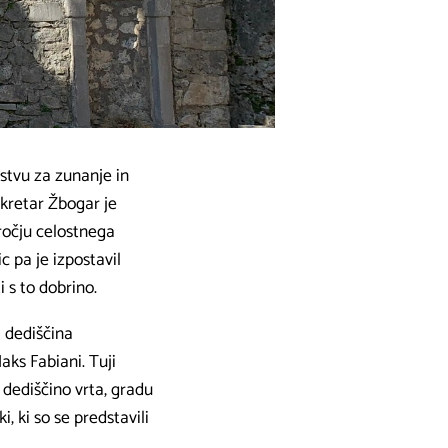
stvu za zunanje in
kretar Žbogar je
dročju celostnega
c pa je izpostavil
i s to dobrino.
 dediščina
aks Fabiani. Tuji
 dediščino vrta, gradu
, ki so se predstavili