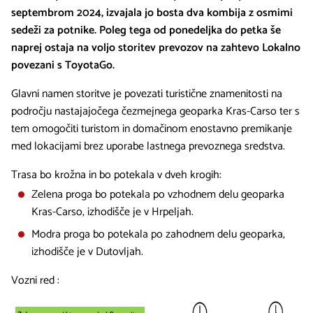
septembrom 2024, izvajala jo bosta dva kombija z osmimi
sedeži za potnike. Poleg tega od ponedeljka do petka še
naprej ostaja na voljo storitev prevozov na zahtevo Lokalno
povezani s ToyotaGo.
Glavni namen storitve je povezati turistične znamenitosti na
področju nastajajočega čezmejnega geoparka Kras-Carso ter s
tem omogočiti turistom in domačinom enostavno premikanje
med lokacijami brez uporabe lastnega prevoznega sredstva.
Trasa bo krožna in bo potekala v dveh krogih:
Zelena proga bo potekala po vzhodnem delu geoparka
Kras-Carso, izhodišče je v Hrpeljah.
Modra proga bo potekala po zahodnem delu geoparka,
izhodišče je v Dutovljah.
Vozni red :