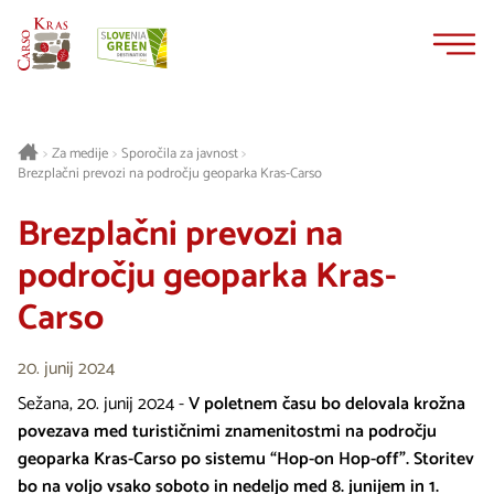
Na
Navigacija
vsebino
Za medije
Sporočila za javnost
>
>
>
Brezplačni prevozi na področju geoparka Kras-Carso
Brezplačni prevozi na
področju geoparka Kras-
Carso
20. junij 2024
Sežana, 20. junij 2024 -
V poletnem času bo delovala krožna
povezava med turističnimi znamenitostmi na področju
geoparka Kras-Carso po sistemu “Hop-on Hop-off”. Storitev
bo na voljo vsako soboto in nedeljo med 8. junijem in 1.