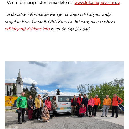
Več informacij o storitvi najdete na:
www.lokalnopovezani.si
.
Za dodatne informacije vam je na voljo Edi Fabjan, vodja
projekta Kras Carso II, ORA Krasa in Brkinov, na e-naslovu
edi.fabjan@visitkras.info
in tel. št. 041 327 946.