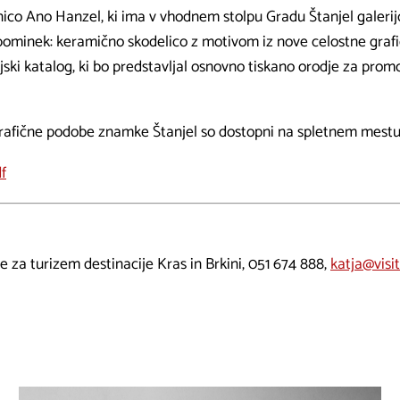
ico Ano Hanzel, ki ima v vhodnem stolpu Gradu Štanjel galeri
spominek: keramično skodelico z motivom iz nove celostne graf
jski katalog, ki bo predstavljal osnovno tiskano orodje za promo
rafične podobe znamke Štanjel so dostopni na spletnem mest
f
e za turizem destinacije Kras in Brkini,
051 674 888
,
katja@visit