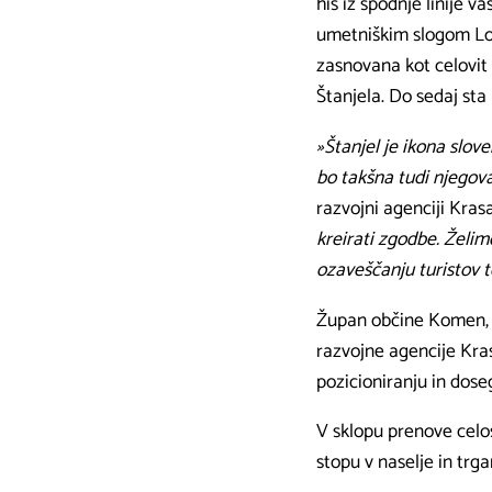
hiš iz spodnje linije v
umetniškim slogom Loj
zasnovana kot celovit 
Štanjela. Do sedaj sta
»Štanjel je ikona slov
bo takšna tudi njegov
razvojni agenciji Krasa
kreirati zgodbe. Želim
ozaveščanju turistov 
Župan občine Komen
razvojne agencije Kra
pozicioniranju in dos
V sklopu prenove celos
stopu v naselje in trg