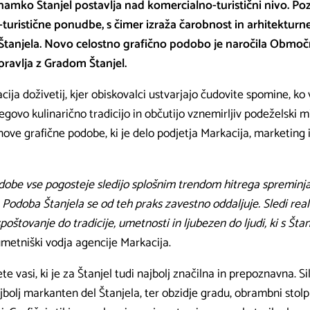
namko Štanjel postavlja nad komercialno-turistični nivo. Pozic
-turistične ponudbe, s čimer izraža čarobnost in arhitekturne
 Štanjela. Novo celostno grafično podobo je naročila Območ
upravlja z Gradom Štanjel.
acija doživetij, kjer obiskovalci ustvarjajo čudovite spomine, ko
govo kulinarično tradicijo in občutijo vznemirljiv podeželski mi
 nove grafične podobe, ki je delo podjetja Markacija, marketing 
obe vse pogosteje sledijo splošnim trendom hitrega spreminjanj
Podoba Štanjela se od teh praks zavestno oddaljuje. Sledi realn
spoštovanje do tradicije, umetnosti in ljubezen do ljudi, ki s Šta
umetniški vodja agencije Markacija.
ete vasi, ki je za Štanjel tudi najbolj značilna in prepoznavna. 
jbolj markanten del Štanjela, ter obzidje gradu, obrambni stolp