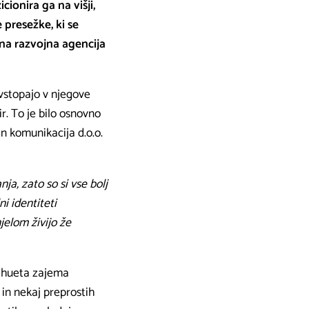
ionira ga na višji,
 presežke, ki se
na razvojna agencija
 vstopajo v njegove
r. To je bilo osnovno
in komunikacija d.o.o.
a, zato so si vse bolj
i identiteti
njelom živijo že
Silhueta zajema
 in nekaj preprostih