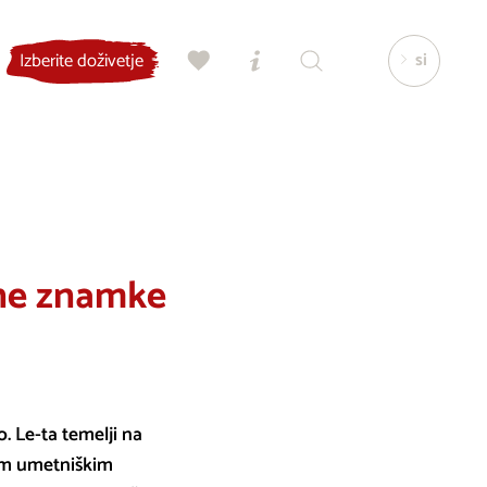
si
Izberite doživetje
čne znamke
o. Le-ta temelji na
jim umetniškim