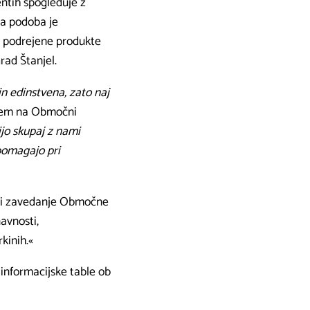
mentih spogleduje z
na podoba je
le podrejene produkte
rad Štanjel.
in edinstvena, zato naj
izem na Območni
ijo skupaj z nami
 pomagajo pri
eni zavedanje Območne
avnosti,
kinih.«
 informacijske table ob