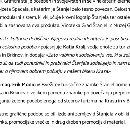
asi. Grafični stil je poseben in svojevrsten in se v nekaterih ele
zeta Spacala, s katerim je Štanjel zelo tesno povezan. Celost
modularni sistem, ki vključuje krovni logotip Štanjela ter osta
 bila zasnovana dva produkta: Vinoteka Grad Štanjel in Muzej G
enske kulturne dediščine. Njegova realna identiteta je posebna 
a celostna podoba,«
pojasnjuje
Katja Kralj
, vodja enote za tur
 in Brkinov, in dodaja
: »Zato vabimo k sodelovanju vse, ki si žel
o si, da tudi ponudniki in prebivalci Štanjela sodelujejo in nam
ter o njihovem dobrem počutju v našem biseru Krasa.«
,
mag. Erik Modic
: »Osvežitev turistične znamke Štanjel pom
sa in Brkinov o velikem pomenu znamke pri povečanju prepozn
eganju želene podobe enega od stebrov turizma na Krasu in v Br
tne grafične podobe so bili izdelani zemljevid Štanjela v obliki
anka, promocijske vrečke in drug droben promocijski material.