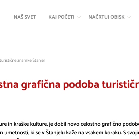
Na
Navigacija
vsebino
NAŠ SVET
KAJ POČETI
NAČRTUJ OBISK
turistične znamke Štanjel
stna grafična podoba turisti
ture in kraške kulture, je dobil novo celostno grafično podob
in umetnosti, ki se v Štanjelu kaže na vsakem koraku. S svo