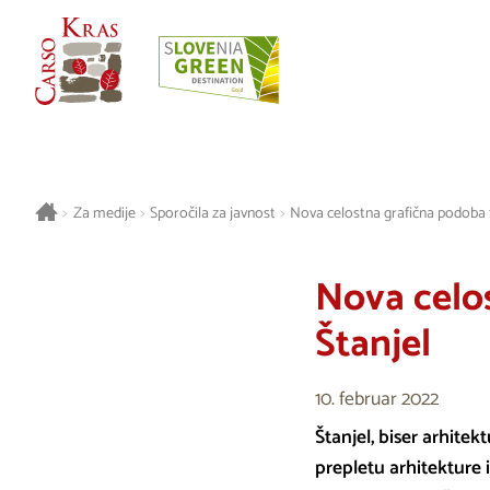
>
Za medije
>
Sporočila za javnost
>
Nova celostna grafična podoba 
Nova celo
Štanjel
10. februar 2022
Štanjel, biser arhitek
prepletu arhitekture 