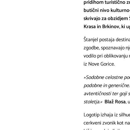
pridihom turistično z
butični nivo kulturno
skrivajo za obzidjem
Krasa in Brkinov, ki 
Štanjel postaja destin
zgodbe, spoznavajo nje
vodilo pri oblikovanju
iz Nove Gorice.
»Sodobne celostne pod
podobne in generične. 
avtentičnosti ter goji 
stoletja.«
Blaž Rosa
, 
Logotip izhaja iz silhu
cerkveni zvonik kot na