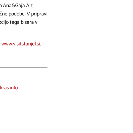
jo Ana&Gaja Art
ične podobe. V pripravi
cijo tega bisera v
u
www.visitstanjel.si
.
kras.info