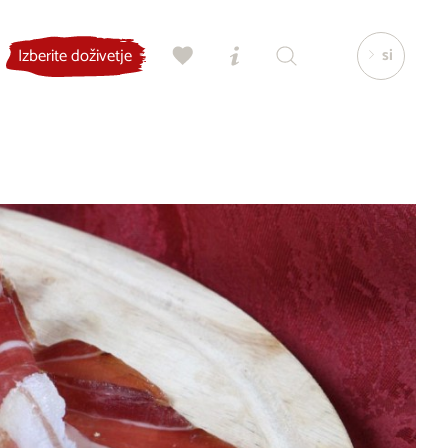
si
Izberite doživetje