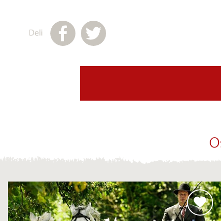
Deli
O