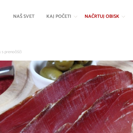
Na
Navigacija
vsebino
NAŠ SVET
KAJ POČETI
NAČRTUJ OBISK
 s prenočišči