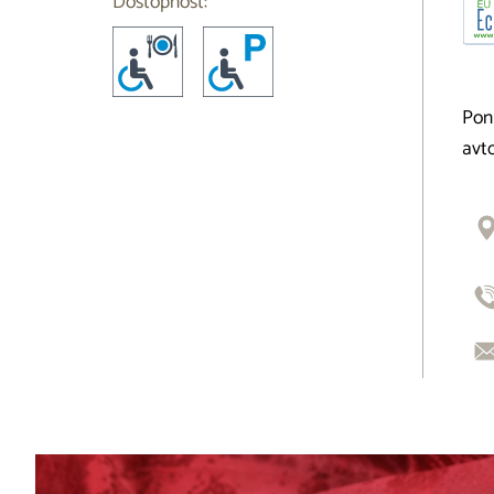
Dostopnost:
Ponu
avt