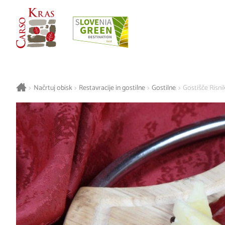
>
Načrtuj obisk
>
Restavracije in gostilne
>
Gostilne
>
Gostišče Risnik