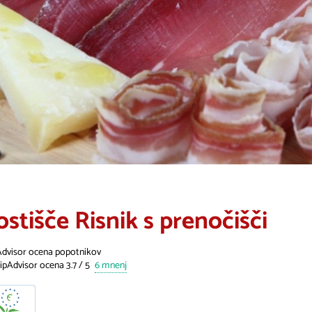
ostišče Risnik s prenočišči
Advisor ocena popotnikov
6 mnenj