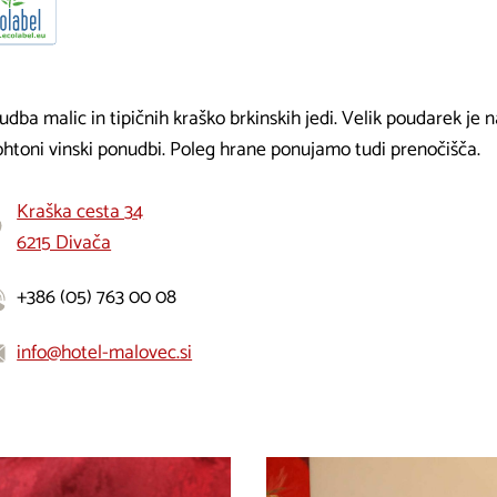
dba malic in tipičnih kraško brkinskih jedi. Velik poudarek je 
ohtoni vinski ponudbi. Poleg hrane ponujamo tudi prenočišča.
Kraška cesta 34
6215 Divača
+386 (05) 763 00 08
info@hotel-malovec.si