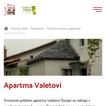
Na
Navigacija
vsebino
Načrtuj obisk
Nastanitve
Turistične sobe in apartmaji
>
>
>
>
Apartma Valetovi
Apartma Valetovi
Prostoren pritličen apartma Valetovi Štanjel se nahaja v