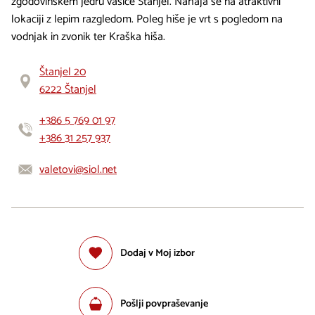
zgodovinskem jedru vasice Štanjel. Nahaja se na atraktivni
lokaciji z lepim razgledom. Poleg hiše je vrt s pogledom na
vodnjak in zvonik ter Kraška hiša.
Štanjel 20
6222 Štanjel
+386 5 769 01 97
+386 31 257 937
valetovi@siol.net
Dodaj v Moj izbor
Pošlji povpraševanje