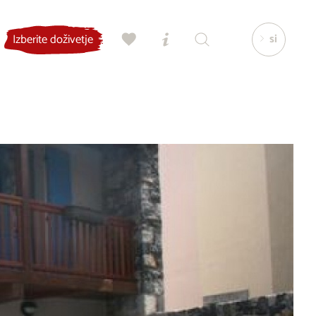
si
Izberite doživetje