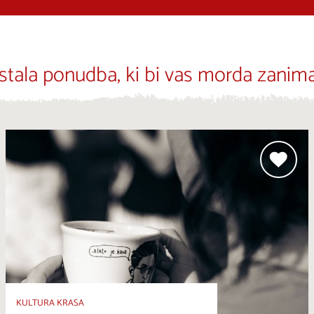
stala ponudba, ki bi vas morda zanima
KULTURA KRASA