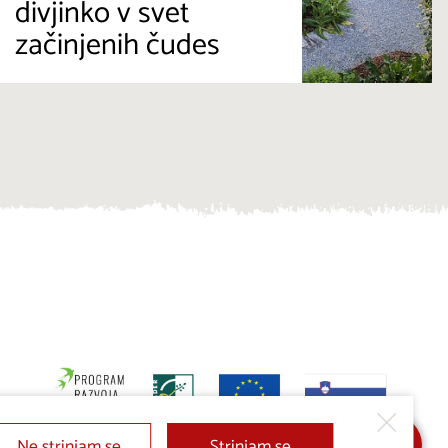
divjinko v svet
začinjenih čudes
Ne strinjam se
Strinjam se