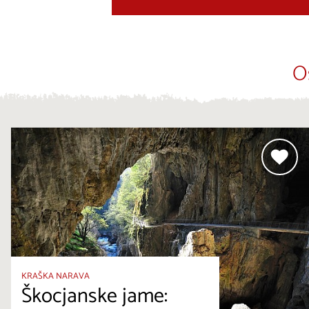
O
KRAŠKA NARAVA
Škocjanske jame: