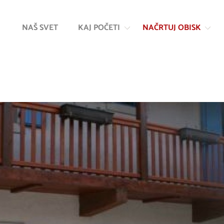
Na
Navigacija
vsebino
NAŠ SVET
KAJ POČETI
NAČRTUJ OBISK