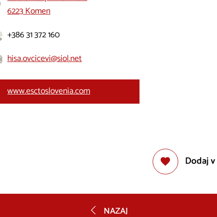
6223 Komen
+386 31 372 160
hisa.ovcicevi@siol.net
www.esctoslovenia.com
Dodaj v
NAZAJ