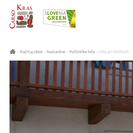
>
Načrtuj obisk
>
Nastanitve
>
Počitniške hiše
>
Hiša pri Ovčičevih