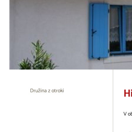
H
Družina z otroki
V ob