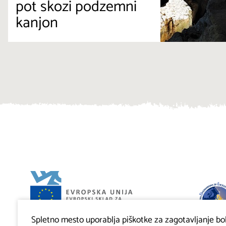
pot skozi podzemni
kanjon
Spletno mesto uporablja piškotke za zagotavljanje bolj
Projekt Visitkras. Naložbo sofinancirata Republika