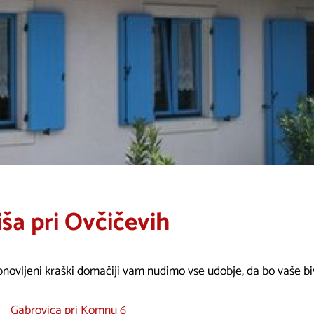
iša pri Ovčičevih
novljeni kraški domačiji vam nudimo vse udobje, da bo vaše biv
Gabrovica pri Komnu 6